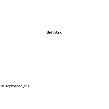
Bid
|
Ask
ена торгового дня