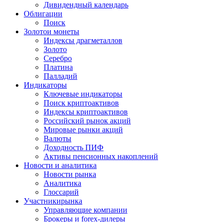
Дивидендный календарь
Облигации
Поиск
Золото
и монеты
Индексы драгметаллов
Золото
Серебро
Платина
Палладий
Индикаторы
Ключевые индикаторы
Поиск криптоактивов
Индексы криптоактивов
Российский рынок акций
Мировые рынки акций
Валюты
Доходность ПИФ
Активы пенсионных накоплений
Новости и аналитика
Новости рынка
Аналитика
Глоссарий
Участники
рынка
Управляющие компании
Брокеры и forex-дилеры