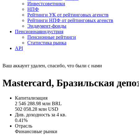
Инвестсоветники
НПФ
Рейтинги УК от рейтинговых агенств
Рейтинги НПФ от рейтинговых агенств
Эндаумент-фонды
Пенсионная
индустрия
Пенсионные рейтинги
Статистика рынка
API
Ваш аккаунт удален, спасибо, что были с нами
Mastercard, Бразильская де
Капитализация
2 546 288.98 млн BRL
502 058.28 млн USD
Див. доходность за 4 кв.
0.41%
Отрасль
Финансовые рынки