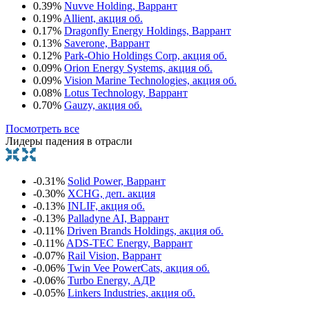
0.39%
Nuvve Holding, Варрант
0.19%
Allient, акция об.
0.17%
Dragonfly Energy Holdings, Варрант
0.13%
Saverone, Варрант
0.12%
Park-Ohio Holdings Corp, акция об.
0.09%
Orion Energy Systems, акция об.
0.09%
Vision Marine Technologies, акция об.
0.08%
Lotus Technology, Варрант
0.70%
Gauzy, акция об.
Посмотреть все
Лидеры падения в отрасли
-0.31%
Solid Power, Варрант
-0.30%
XCHG, деп. акция
-0.13%
INLIF, акция об.
-0.13%
Palladyne AI, Варрант
-0.11%
Driven Brands Holdings, акция об.
-0.11%
ADS-TEC Energy, Варрант
-0.07%
Rail Vision, Варрант
-0.06%
Twin Vee PowerCats, акция об.
-0.06%
Turbo Energy, АДР
-0.05%
Linkers Industries, акция об.