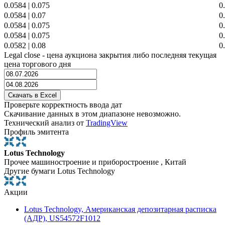
0.0584
|
0.075
0
0.0584
|
0.07
0
0.0584
|
0.075
0
0.0584
|
0.075
0
0.0582
|
0.08
0
Legal close - цена аукциона закрытия либо последняя текущая
цена торгового дня
Проверьте корректность ввода дат
Скачивание данных в этом диапазоне невозможно.
Технический анализ от
TradingView
Профиль эмитента
Lotus Technology
Прочее машиностроение и приборостроение , Китай
Другие бумаги Lotus Technology
Акции
Lotus Technology, Американская депозитарная расписка
(АДР), US54572F1012