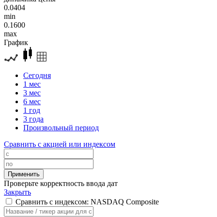
0.0404
min
0.1600
max
График
Сегодня
1 мес
3 мес
6 мес
1 год
3 года
Произвольный период
Сравнить с акцией или индексом
Проверьте корректность ввода дат
Закрыть
Сравнить с индексом: NASDAQ Composite