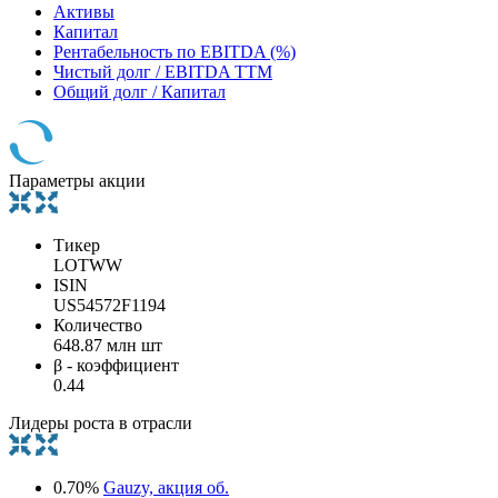
Активы
Капитал
Рентабельность по EBITDA (%)
Чистый долг / EBITDA TTM
Общий долг / Капитал
Параметры акции
Тикер
LOTWW
ISIN
US54572F1194
Количество
648.87 млн шт
β - коэффициент
0.44
Лидеры роста в отрасли
0.70%
Gauzy, акция об.