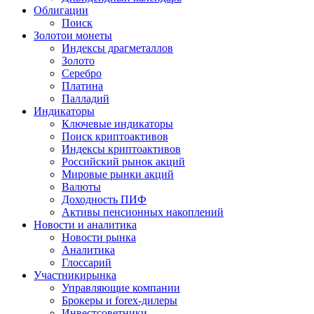
Облигации
Поиск
Золото
и монеты
Индексы драгметаллов
Золото
Серебро
Платина
Палладий
Индикаторы
Ключевые индикаторы
Поиск криптоактивов
Индексы криптоактивов
Российский рынок акций
Мировые рынки акций
Валюты
Доходность ПИФ
Активы пенсионных накоплений
Новости и аналитика
Новости рынка
Аналитика
Глоссарий
Участники
рынка
Управляющие компании
Брокеры и forex-дилеры
Инвестсоветники