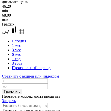
динамика цены
46.20
min
68.00
max
График
Сегодня
1 мес
3 мес
6 мес
1 год
3 года
Произвольный период
Сравнить с акцией или индексом
Проверьте корректность ввода дат
Закрыть
Такая акция уже есть в сравнении