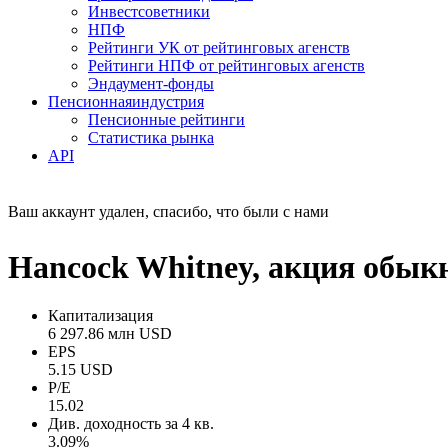
Инвестсоветники
НПФ
Рейтинги УК от рейтинговых агенств
Рейтинги НПФ от рейтинговых агенств
Эндаумент-фонды
Пенсионная
индустрия
Пенсионные рейтинги
Статистика рынка
API
Ваш аккаунт удален, спасибо, что были с нами
Hancock Whitney, акция обы
Капитализация
6 297.86 млн USD
EPS
5.15 USD
P/E
15.02
Див. доходность за 4 кв.
3.09%