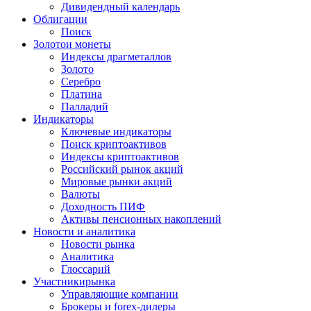
Дивидендный календарь
Облигации
Поиск
Золото
и монеты
Индексы драгметаллов
Золото
Серебро
Платина
Палладий
Индикаторы
Ключевые индикаторы
Поиск криптоактивов
Индексы криптоактивов
Российский рынок акций
Мировые рынки акций
Валюты
Доходность ПИФ
Активы пенсионных накоплений
Новости и аналитика
Новости рынка
Аналитика
Глоссарий
Участники
рынка
Управляющие компании
Брокеры и forex-дилеры