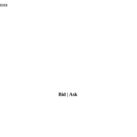
ения
Bid
|
Ask