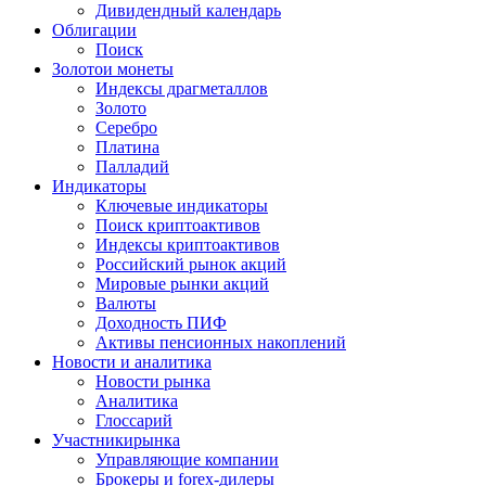
Дивидендный календарь
Облигации
Поиск
Золото
и монеты
Индексы драгметаллов
Золото
Серебро
Платина
Палладий
Индикаторы
Ключевые индикаторы
Поиск криптоактивов
Индексы криптоактивов
Российский рынок акций
Мировые рынки акций
Валюты
Доходность ПИФ
Активы пенсионных накоплений
Новости и аналитика
Новости рынка
Аналитика
Глоссарий
Участники
рынка
Управляющие компании
Брокеры и forex-дилеры