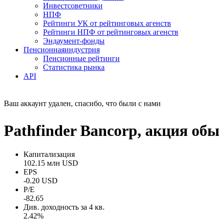
Инвестсоветники
НПФ
Рейтинги УК от рейтинговых агенств
Рейтинги НПФ от рейтинговых агенств
Эндаумент-фонды
Пенсионная
индустрия
Пенсионные рейтинги
Статистика рынка
API
Ваш аккаунт удален, спасибо, что были с нами
Pathfinder Bancorp, акция о
Капитализация
102.15 млн USD
EPS
-0.20 USD
P/E
-82.65
Див. доходность за 4 кв.
2.42%