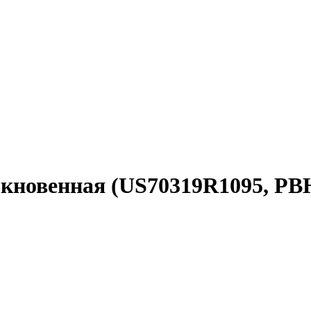
быкновенная (US70319R1095, PB