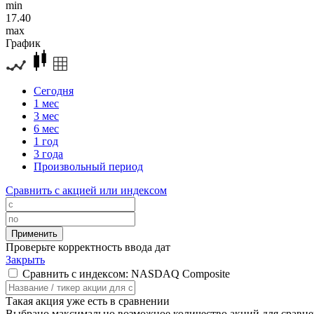
min
17.40
max
График
Сегодня
1 мес
3 мес
6 мес
1 год
3 года
Произвольный период
Сравнить с акцией или индексом
Проверьте корректность ввода дат
Закрыть
Сравнить с индексом: NASDAQ Composite
Такая акция уже есть в сравнении
Выбрано максимально возможное количество акций для сравн