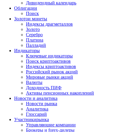
Дивидендный календарь
Облигации
Поиск
Золото
и монеты
Индексы драгметаллов
Золото
Серебро
Платина
Палладий
Индикаторы
Ключевые индикаторы
Поиск криптоактивов
Индексы криптоактивов
Российский рынок акций
Мировые рынки акций
Валюты
Доходность ПИФ
Активы пенсионных накоплений
Новости и аналитика
Новости рынка
Аналитика
Глоссарий
Участники
рынка
Управляющие компании
Брокеры и forex-дилеры