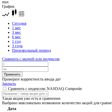
max
График
Сегодня
1 мес
3 мес
6 мес
1 год
3 года
Произвольный период
Сравнить с акцией или индексом
Проверьте корректность ввода дат
Закрыть
Сравнить с индексом: NASDAQ Composite
Такая акция уже есть в сравнении
Выбрано максимально возможное количество акций для сравн
Дата