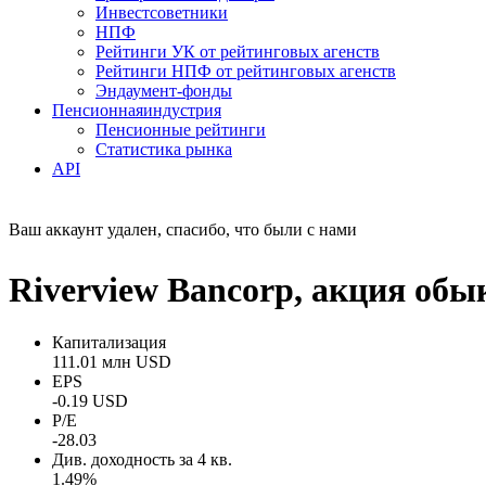
Инвестсоветники
НПФ
Рейтинги УК от рейтинговых агенств
Рейтинги НПФ от рейтинговых агенств
Эндаумент-фонды
Пенсионная
индустрия
Пенсионные рейтинги
Статистика рынка
API
Ваш аккаунт удален, спасибо, что были с нами
Riverview Bancorp, акция об
Капитализация
111.01 млн USD
EPS
-0.19 USD
P/E
-28.03
Див. доходность за 4 кв.
1.49%