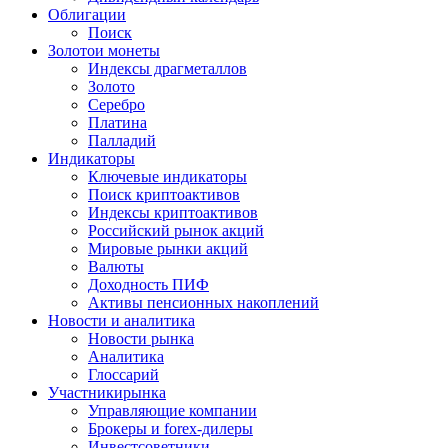
Облигации
Поиск
Золото
и монеты
Индексы драгметаллов
Золото
Серебро
Платина
Палладий
Индикаторы
Ключевые индикаторы
Поиск криптоактивов
Индексы криптоактивов
Российский рынок акций
Мировые рынки акций
Валюты
Доходность ПИФ
Активы пенсионных накоплений
Новости и аналитика
Новости рынка
Аналитика
Глоссарий
Участники
рынка
Управляющие компании
Брокеры и forex-дилеры
Инвестсоветники