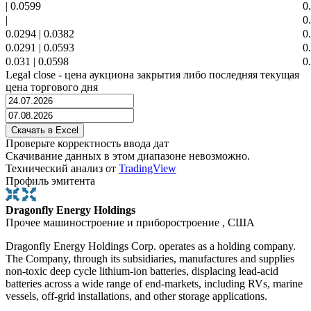
|
0.0599
0
|
0
0.0294
|
0.0382
0
0.0291
|
0.0593
0
0.031
|
0.0598
0
Legal close - цена аукциона закрытия либо последняя текущая
цена торгового дня
Проверьте корректность ввода дат
Скачивание данных в этом диапазоне невозможно.
Технический анализ от
TradingView
Профиль эмитента
Dragonfly Energy Holdings
Прочее машиностроение и приборостроение , США
Dragonfly Energy Holdings Corp. operates as a holding company.
The Company, through its subsidiaries, manufactures and supplies
non-toxic deep cycle lithium-ion batteries, displacing lead-acid
batteries across a wide range of end-markets, including RVs, marine
vessels, off-grid installations, and other storage applications.