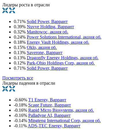
Лидеры роста в отрасли
0.71%
Solid Power, Варрант
0.39%
Nuvve Holding, Варрант
0.32%
Manitowoc, акция об.
0.24%
Power Solutions International, акция об.
0.18%
Energy Vault Holdings, акция об.
0.15%
Oklo, акция об.
0.13%
Saverone, Варрант
0.13%
Dragonfly Energy Holdings, акция об.
0.12%
Park-Ohio Holdings Corp, акция об.
0.71%
Solid Power, Варрант
Посмотреть все
Лидеры падения в отрасли
-0.60%
T1 Energy, Варрант
-0.18%
Scage Future, Варрант
-0.16%
Rapid Micro Biosystems, акция об.
-0.16%
Palladyne AI, Варрант
-0.14%
Mingteng International Corp, акция об.
-0.11%
ADS-TEC Energy, Варрант