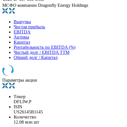
МСФО компании Dragonfly Energy Holdings
Выручка
Чистая прибыль
EBITDA
Активы
Капитал
Рентабельность по EBITDA (%)
Чистый долг / EBITDA TTM
Общий долг / Капитал
Параметры акции
Тикер
DFLIW.P
ISIN
US26145B1145
Количество
12.08 млн шт