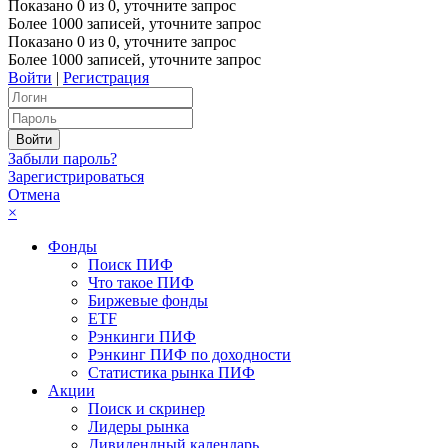
Показано
0
из
0
, уточните запрос
Более 1000 записей, уточните запрос
Показано
0
из
0
, уточните запрос
Более 1000 записей, уточните запрос
Войти
|
Регистрация
Забыли пароль?
Зарегистрироваться
Отмена
×
Фонды
Поиск ПИФ
Что такое ПИФ
Биржевые фонды
ETF
Рэнкинги ПИФ
Рэнкинг ПИФ по доходности
Статистика рынка ПИФ
Акции
Поиск и скринер
Лидеры рынка
Дивидендный календарь