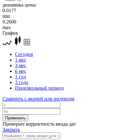
динамика цены
0.0177
min
0.2600
max
График
Сегодня
1 мес
3 мес
6 мес
1 год
3 года
Произвольный период
Сравнить с акцией или индексом
Проверьте корректность ввода дат
Закрыть