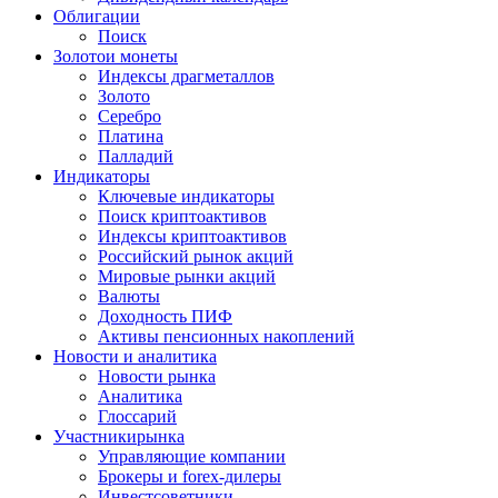
Облигации
Поиск
Золото
и монеты
Индексы драгметаллов
Золото
Серебро
Платина
Палладий
Индикаторы
Ключевые индикаторы
Поиск криптоактивов
Индексы криптоактивов
Российский рынок акций
Мировые рынки акций
Валюты
Доходность ПИФ
Активы пенсионных накоплений
Новости и аналитика
Новости рынка
Аналитика
Глоссарий
Участники
рынка
Управляющие компании
Брокеры и forex-дилеры
Инвестсоветники