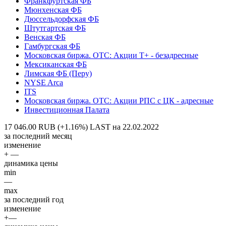
Франкфуртская ФБ
Мюнхенская ФБ
Дюссельдорфская ФБ
Штутгартская ФБ
Венская ФБ
Гамбургская ФБ
Московская биржа. OTC: Акции T+ - безадресные
Мексиканская ФБ
Лимская ФБ (Перу)
NYSE Arca
ITS
Московская биржа. OTC: Акции РПС с ЦК - адресные
Инвестиционная Палата
17 046.00 RUB (+1.16%)
LAST на 22.02.2022
за последний месяц
изменение
+ —
динамика цены
min
—
max
за последний год
изменение
+—