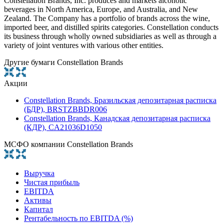
Constellation Brands, Inc. produces and markets alcoholic
beverages in North America, Europe, and Australia, and New
Zealand. The Company has a portfolio of brands across the wine,
imported beer, and distilled spirits categories. Constellation conducts
its business through wholly owned subsidiaries as well as through a
variety of joint ventures with various other entities.
Другие бумаги Constellation Brands
Акции
Constellation Brands, Бразильская депозитарная расписка
(БДР), BRSTZBBDR006
Constellation Brands, Канадская депозитарная расписка
(КДР), CA21036D1050
МСФО компании Constellation Brands
Выручка
Чистая прибыль
EBITDA
Активы
Капитал
Рентабельность по EBITDA (%)