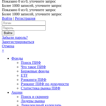
Показано
0
из
0
, уточните запрос
Более 1000 записей, уточните запрос
Показано
0
из
0
, уточните запрос
Более 1000 записей, уточните запрос
Войти
|
Регистрация
Забыли пароль?
Зарегистрироваться
Отмена
×
Фонды
Поиск ПИФ
Что такое ПИФ
Биржевые фонды
ETF
Рэнкинги ПИФ
Рэнкинг ПИФ по доходности
Статистика рынка ПИФ
Акции
Поиск и скринер
Лидеры рынка
Дивидендный календарь