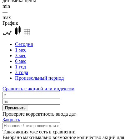
динамика цены
min
—
max
График
Сегодня
1 мес
3 мес
6 мес
1 год
3 года
Произвольный период
Сравнить с акцией или индексом
Проверьте корректность ввода дат
Закрыть
Такая акция уже есть в сравнении
Выбрано максимально возможное количество акций для