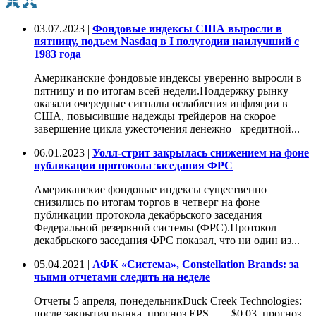
03.07.2023 |
Фондовые индексы США выросли в
пятницу, подъем Nasdaq в I полугодии наилучший с
1983 года
Американские фондовые индексы уверенно выросли в
пятницу и по итогам всей недели.Поддержку рынку
оказали очередные сигналы ослабления инфляции в
США, повысившие надежды трейдеров на скорое
завершение цикла ужесточения денежно –кредитной...
06.01.2023 |
Уолл-стрит закрылась снижением на фоне
публикации протокола заседания ФРС
Американские фондовые индексы существенно
снизились по итогам торгов в четверг на фоне
публикации протокола декабрьского заседания
Федеральной резервной системы (ФРС).Протокол
декабрьского заседания ФРС показал, что ни один из...
05.04.2021 |
АФК «Система», Constellation Brands: за
чьими отчетами следить на неделе
Отчеты 5 апреля, понедельникDuck Creek Technologies:
после закрытия рынка, прогноз EPS — –$0,03, прогноз