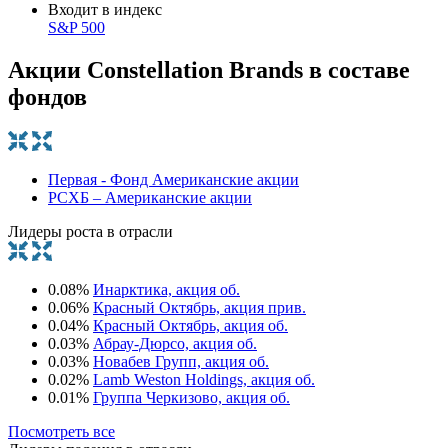
Входит в индекс
S&P 500
Акции Constellation Brands в составе
фондов
Первая - Фонд Американские акции
РСХБ – Американские акции
Лидеры роста в отрасли
0.08%
Инарктика, акция об.
0.06%
Красный Октябрь, акция прив.
0.04%
Красный Октябрь, акция об.
0.03%
Абрау-Дюрсо, акция об.
0.03%
Новабев Групп, акция об.
0.02%
Lamb Weston Holdings, акция об.
0.01%
Группа Черкизово, акция об.
Посмотреть все