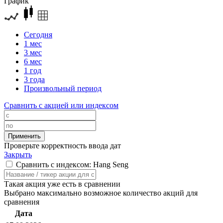
График
Сегодня
1 мес
3 мес
6 мес
1 год
3 года
Произвольный период
Сравнить с акцией или индексом
Проверьте корректность ввода дат
Закрыть
Сравнить с индексом: Hang Seng
Такая акция уже есть в сравнении
Выбрано максимально возможное количество акций для
сравнения
Дата