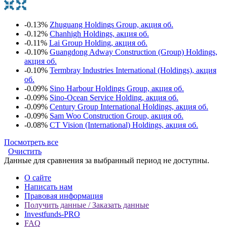
-0.13%
Zhuguang Holdings Group, акция об.
-0.12%
Chanhigh Holdings, акция об.
-0.11%
Lai Group Holding, акция об.
-0.10%
Guangdong Adway Construction (Group) Holdings,
акция об.
-0.10%
Termbray Industries International (Holdings), акция
об.
-0.09%
Sino Harbour Holdings Group, акция об.
-0.09%
Sino-Ocean Service Holding, акция об.
-0.09%
Century Group International Holdings, акция об.
-0.09%
Sam Woo Construction Group, акция об.
-0.08%
CT Vision (International) Holdings, акция об.
Посмотреть все
Очистить
Данные для сравнения за выбранный период не доступны.
О сайте
Написать нам
Правовая информация
Получить данные / Заказать данные
Investfunds-PRO
FAQ