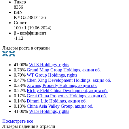
Тикер
8356
ISIN
KYG2238D1126
Сплит
100 / 1 (19.06.2024)
β - коэффициент
-1.12
Лидеры роста в отрасли
41.00%
WLS Holdings, rights
0.78%
Grand Ming Group Holdings, акция об.
0.70%
WT Group Holdings, rights
0.47%
Chen Xing Development Holdings, акция об.
0.23%
Xiwang Property Holdings, акция об.
0.22%
Richly Field China Development, акция об.
0.17%
Great China Properties Holdings, акция об.
0.14%
Dimmi Life Holdings, акция об.
0.13%
China Asia Valley Group, акция об.
41.00%
WLS Holdings, rights
Посмотреть все
Лидеры падения в отрасли