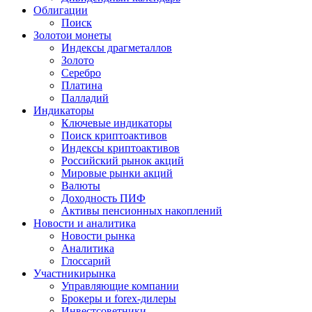
Облигации
Поиск
Золото
и монеты
Индексы драгметаллов
Золото
Серебро
Платина
Палладий
Индикаторы
Ключевые индикаторы
Поиск криптоактивов
Индексы криптоактивов
Российский рынок акций
Мировые рынки акций
Валюты
Доходность ПИФ
Активы пенсионных накоплений
Новости и аналитика
Новости рынка
Аналитика
Глоссарий
Участники
рынка
Управляющие компании
Брокеры и forex-дилеры
Инвестсоветники