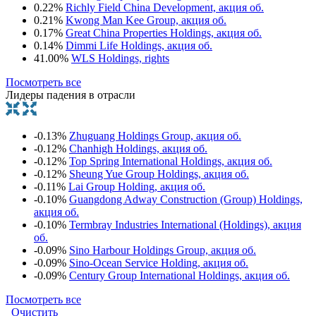
0.22%
Richly Field China Development, акция об.
0.21%
Kwong Man Kee Group, акция об.
0.17%
Great China Properties Holdings, акция об.
0.14%
Dimmi Life Holdings, акция об.
41.00%
WLS Holdings, rights
Посмотреть все
Лидеры падения в отрасли
-0.13%
Zhuguang Holdings Group, акция об.
-0.12%
Chanhigh Holdings, акция об.
-0.12%
Top Spring International Holdings, акция об.
-0.12%
Sheung Yue Group Holdings, акция об.
-0.11%
Lai Group Holding, акция об.
-0.10%
Guangdong Adway Construction (Group) Holdings,
акция об.
-0.10%
Termbray Industries International (Holdings), акция
об.
-0.09%
Sino Harbour Holdings Group, акция об.
-0.09%
Sino-Ocean Service Holding, акция об.
-0.09%
Century Group International Holdings, акция об.
Посмотреть все
Очистить