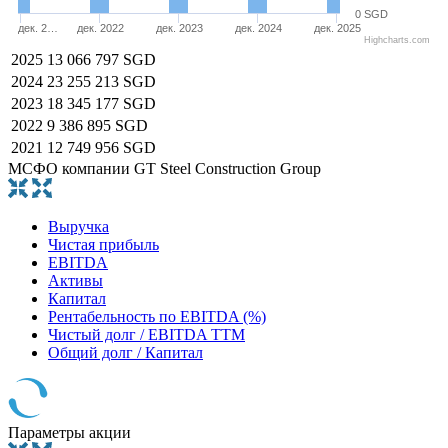
0 SGD
дек. 2…
дек. 2022
дек. 2023
дек. 2024
дек. 2025
Highcharts.com
2025
13 066 797 SGD
2024
23 255 213 SGD
2023
18 345 177 SGD
2022
9 386 895 SGD
2021
12 749 956 SGD
МСФО компании GT Steel Construction Group
Выручка
Чистая прибыль
EBITDA
Активы
Капитал
Рентабельность по EBITDA (%)
Чистый долг / EBITDA TTM
Общий долг / Капитал
Параметры акции