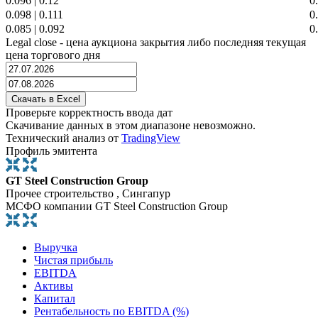
0.096
|
0.12
0
0.098
|
0.111
0
0.085
|
0.092
0
Legal close - цена аукциона закрытия либо последняя текущая
цена торгового дня
Проверьте корректность ввода дат
Скачивание данных в этом диапазоне невозможно.
Технический анализ от
TradingView
Профиль эмитента
GT Steel Construction Group
Прочее строительство , Сингапур
МСФО компании GT Steel Construction Group
Выручка
Чистая прибыль
EBITDA
Активы
Капитал
Рентабельность по EBITDA (%)