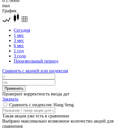
0.178000
max
График
Сегодня
1 мес
3 мес
6 мес
1 год
3 года
Произвольный период
Сравнить с акцией или индексом
Проверьте корректность ввода дат
Закрыть
Сравнить с индексом: Hang Seng
Такая акция уже есть в сравнении
Выбрано максимально возможное количество акций для
сравнения