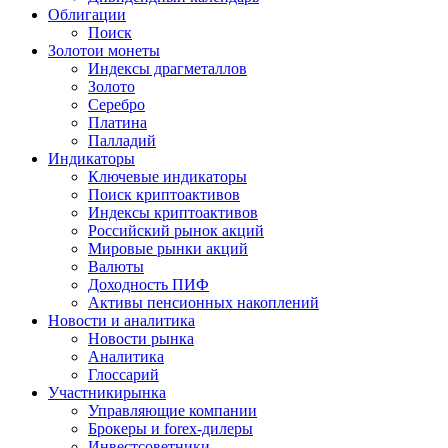
Облигации
Поиск
Золото
и монеты
Индексы драгметаллов
Золото
Серебро
Платина
Палладий
Индикаторы
Ключевые индикаторы
Поиск криптоактивов
Индексы криптоактивов
Российский рынок акций
Мировые рынки акций
Валюты
Доходность ПИФ
Активы пенсионных накоплений
Новости и аналитика
Новости рынка
Аналитика
Глоссарий
Участники
рынка
Управляющие компании
Брокеры и forex-дилеры
Инвестсоветники