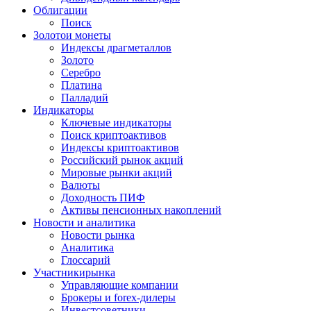
Облигации
Поиск
Золото
и монеты
Индексы драгметаллов
Золото
Серебро
Платина
Палладий
Индикаторы
Ключевые индикаторы
Поиск криптоактивов
Индексы криптоактивов
Российский рынок акций
Мировые рынки акций
Валюты
Доходность ПИФ
Активы пенсионных накоплений
Новости и аналитика
Новости рынка
Аналитика
Глоссарий
Участники
рынка
Управляющие компании
Брокеры и forex-дилеры
Инвестсоветники