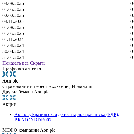
03.08.2026
0
01.05.2026
0
02.02.2026
0
03.11.2025
0
01.08.2025
0
01.05.2025
0
01.11.2024
0
01.08.2024
0
30.04.2024
0
31.01.2024
0
Показать все
Скрыть
Профиль эмитента
Aon plc
Страхование и перестрахование , Ирландия
Другие бумаги Aon plc
Акции
Aon plc, Бразильская депозитарная расписка (БДР),
BRA1ONBDR007
МСФО компании Aon plc