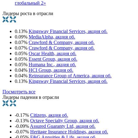
глобальный 2»
Лидеры роста в отрасли
0.13%
Kingsway Financial Services, акция об.
0.09%
MediaAlpha, акция об.
0.07%
Crawford & Company, акция об.
0.07%
Crawford & Company, акция об.
0.05%
Oscar Health, акция об.
0.05%
Essent Group, акция об.
0.05%
Humana Inc., акция об.
0.04%
HCI Group, акция об.
0.04%
Reinsurance Group of America, акция об.
0.13%
Kingsway Financial Services, акция об.
Посмотреть все
Лидеры падения в отрасли
-0.17%
Citizens, акция об.
-0.13%
Octave Specialty Group, акция об.
-0.09%
Assured Guaranty Ltd, акция об.
-0.07%
Heritage Insurance Holdings, акция об.
-0.05%
F&G Annuities & Life, акция об.