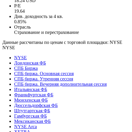
18.24 USD
P/E
19.64
Див. доходность за 4 кв.
0.85%
Отрасль
Страхование и перестрахование
Данные рассчитаны по ценам с торговой площадки: NYSE
NYSE
NYSE
Лондонская ФБ
СПБ Биржа
СПБ биржа. Основная сессия
СПБ биржа. Утренняя сессия
СПБ биржа. Вечерняя дополнительная сессия
Итальянская ФБ
Франкфуртская ФБ
Мюнхенская ФБ
Дюссельдорфская ФБ
Штутгартская ФБ
Гамбургская ФБ
Мексиканская ФБ
NYSE Arca
XETRA