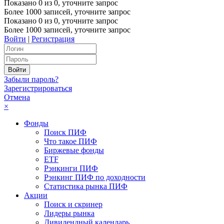
Показано
0
из
0
, уточните запрос
Более 1000 записей, уточните запрос
Показано
0
из
0
, уточните запрос
Более 1000 записей, уточните запрос
Войти
|
Регистрация
Забыли пароль?
Зарегистрироваться
Отмена
×
Фонды
Поиск ПИФ
Что такое ПИФ
Биржевые фонды
ETF
Рэнкинги ПИФ
Рэнкинг ПИФ по доходности
Статистика рынка ПИФ
Акции
Поиск и скринер
Лидеры рынка
Дивидендный календарь