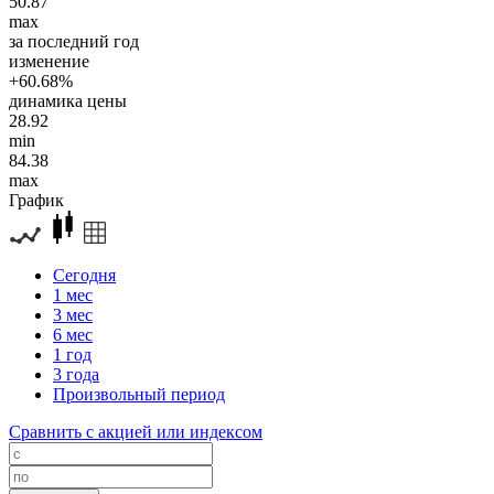
50.87
max
за последний год
изменение
+60.68%
динамика цены
28.92
min
84.38
max
График
Сегодня
1 мес
3 мес
6 мес
1 год
3 года
Произвольный период
Сравнить с акцией или индексом