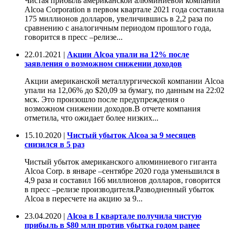
Чистая прибыль американской алюминиевой компании
Alcoa Corporation в первом квартале 2021 года составила
175 миллионов долларов, увеличившись в 2,2 раза по
сравнению с аналогичным периодом прошлого года,
говорится в пресс –релизе...
22.01.2021 |
Акции Alcoa упали на 12% после
заявления о возможном снижении доходов
Акции американской металлургической компании Alcoa
упали на 12,06% до $20,09 за бумагу, по данным на 22:02
мск. Это произошло после предупреждения о
возможном снижении доходов.В отчете компания
отметила, что ожидает более низких...
15.10.2020 |
Чистый убыток Alcoa за 9 месяцев
снизился в 5 раз
Чистый убыток американского алюминиевого гиганта
Alcoa Corp. в январе –сентябре 2020 года уменьшился в
4,9 раза и составил 166 миллионов долларов, говорится
в пресс –релизе производителя.Разводненный убыток
Alcoa в пересчете на акцию за 9...
23.04.2020 |
Alcoa в I квартале получила чистую
прибыль в $80 млн против убытка годом ранее