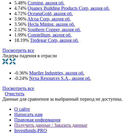
5.48%
Corning, акция об.
4.74%
Quanex Building Products Corp, акция об.
4.72%
OceanaGold, акция об.
3.96%
Alcoa Corp, акция об.
3.56%
Hecla Mining, акция об.
2.12%
Southern Copper, акция об.
1.99%
Constellium, акция об.
18.19%
Tredegar Corp, акция об.
Посмотреть все
Лидеры падения в отрасли
-0.36%
Mueller Industries, акция об.
-0.24%
Nexa Resources S.A., акция об.
Посмотреть все
Очистить
Данные для сравнения за выбранный период не доступны.
О сайте
Написать нам
Правовая информация
Получить данные / Заказать данные
Investfunds-PRO