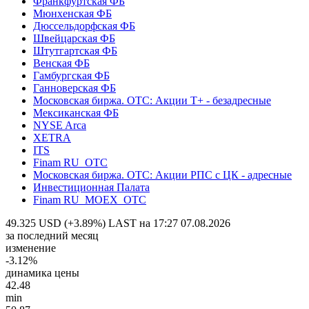
Франкфуртская ФБ
Мюнхенская ФБ
Дюссельдорфская ФБ
Швейцарская ФБ
Штутгартская ФБ
Венская ФБ
Гамбургская ФБ
Ганноверская ФБ
Московская биржа. OTC: Акции T+ - безадресные
Мексиканская ФБ
NYSE Arca
XETRA
ITS
Finam RU_OTC
Московская биржа. OTC: Акции РПС с ЦК - адресные
Инвестиционная Палата
Finam RU_MOEX_OTC
49.325 USD (+3.89%)
LAST на 17:27 07.08.2026
за последний месяц
изменение
-3.12%
динамика цены
42.48
min