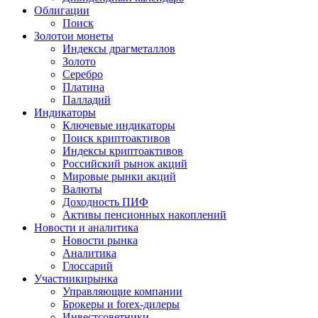
Облигации
Поиск
Золото
и монеты
Индексы драгметаллов
Золото
Серебро
Платина
Палладий
Индикаторы
Ключевые индикаторы
Поиск криптоактивов
Индексы криптоактивов
Российский рынок акций
Мировые рынки акций
Валюты
Доходность ПИФ
Активы пенсионных накоплений
Новости и аналитика
Новости рынка
Аналитика
Глоссарий
Участники
рынка
Управляющие компании
Брокеры и forex-дилеры
Инвестсоветники