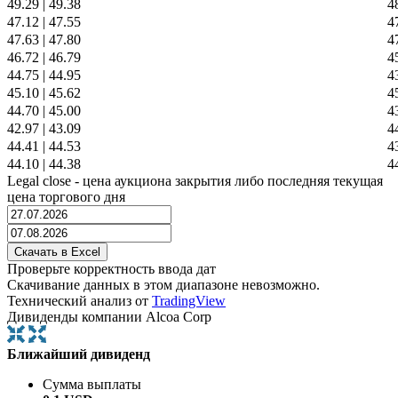
49.29
|
49.38
4
47.12
|
47.55
4
47.63
|
47.80
4
46.72
|
46.79
4
44.75
|
44.95
4
45.10
|
45.62
4
44.70
|
45.00
4
42.97
|
43.09
4
44.41
|
44.53
4
44.10
|
44.38
4
Legal close - цена аукциона закрытия либо последняя текущая
цена торгового дня
Проверьте корректность ввода дат
Скачивание данных в этом диапазоне невозможно.
Технический анализ от
TradingView
Дивиденды компании Alcoa Corp
Ближайший дивиденд
Сумма выплаты