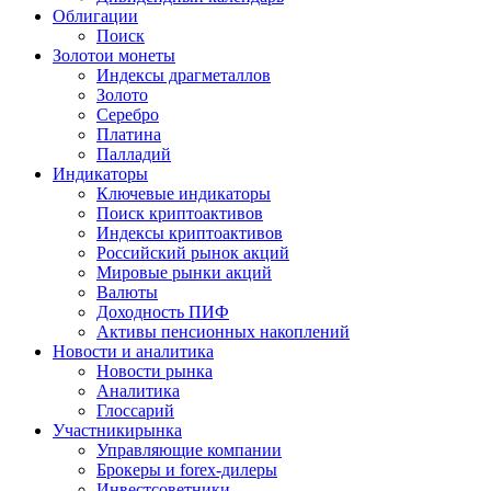
Облигации
Поиск
Золото
и монеты
Индексы драгметаллов
Золото
Серебро
Платина
Палладий
Индикаторы
Ключевые индикаторы
Поиск криптоактивов
Индексы криптоактивов
Российский рынок акций
Мировые рынки акций
Валюты
Доходность ПИФ
Активы пенсионных накоплений
Новости и аналитика
Новости рынка
Аналитика
Глоссарий
Участники
рынка
Управляющие компании
Брокеры и forex-дилеры
Инвестсоветники