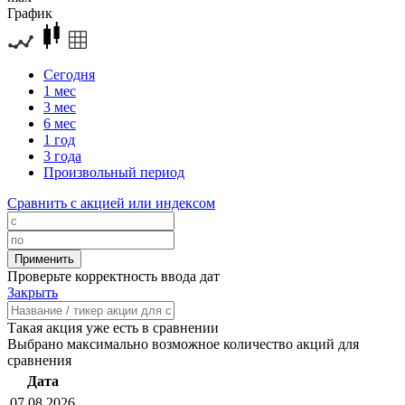
График
Сегодня
1 мес
3 мес
6 мес
1 год
3 года
Произвольный период
Сравнить с акцией или индексом
Проверьте корректность ввода дат
Закрыть
Такая акция уже есть в сравнении
Выбрано максимально возможное количество акций для
сравнения
Дата
07.08.2026