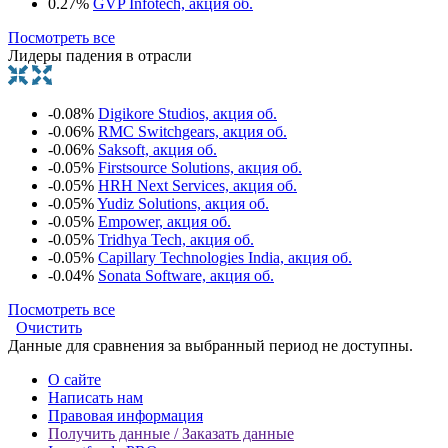
0.27%
GVP Infotech, акция об.
Посмотреть все
Лидеры падения в отрасли
-0.08%
Digikore Studios, акция об.
-0.06%
RMC Switchgears, акция об.
-0.06%
Saksoft, акция об.
-0.05%
Firstsource Solutions, акция об.
-0.05%
HRH Next Services, акция об.
-0.05%
Yudiz Solutions, акция об.
-0.05%
Empower, акция об.
-0.05%
Tridhya Tech, акция об.
-0.05%
Capillary Technologies India, акция об.
-0.04%
Sonata Software, акция об.
Посмотреть все
Очистить
Данные для сравнения за выбранный период не доступны.
О сайте
Написать нам
Правовая информация
Получить данные / Заказать данные