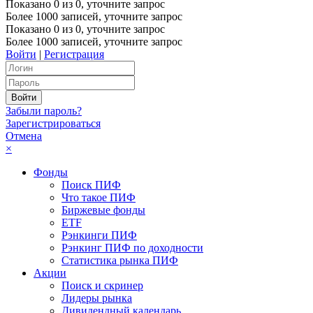
Показано
0
из
0
, уточните запрос
Более 1000 записей, уточните запрос
Показано
0
из
0
, уточните запрос
Более 1000 записей, уточните запрос
Войти
|
Регистрация
Забыли пароль?
Зарегистрироваться
Отмена
×
Фонды
Поиск ПИФ
Что такое ПИФ
Биржевые фонды
ETF
Рэнкинги ПИФ
Рэнкинг ПИФ по доходности
Статистика рынка ПИФ
Акции
Поиск и скринер
Лидеры рынка
Дивидендный календарь