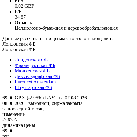
EPS
0.02 GBP
P/E
34.87
Отрасль
Целлюлозно-бумажная и деревообрабатывающая
Данные рассчитаны по ценам с торговой площадки:
Лондонская ФБ
Лондонская ФБ
Лондонская ФБ
Франкфуртская ФБ
Мюнхенская ФБ
Дюссельдорфская ФБ
Euronext Amsterdam
Штутгартская ФБ
69.00 GBX (-2.95%)
LAST на 07.08.2026
08.08.2026 - выходной, биржа закрыта
за последний месяц
изменение
-3.63%
динамика цены
69.00
min