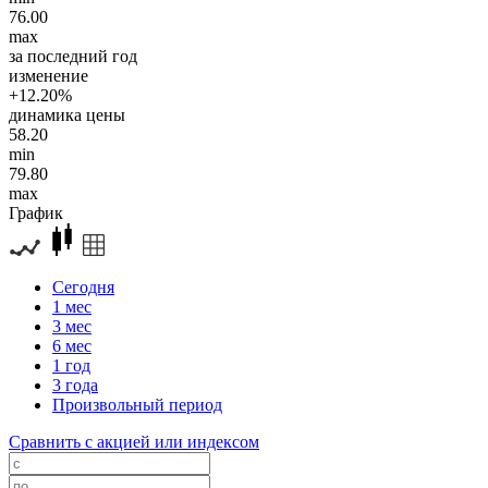
76.00
max
за последний год
изменение
+12.20%
динамика цены
58.20
min
79.80
max
График
Сегодня
1 мес
3 мес
6 мес
1 год
3 года
Произвольный период
Сравнить с акцией или индексом