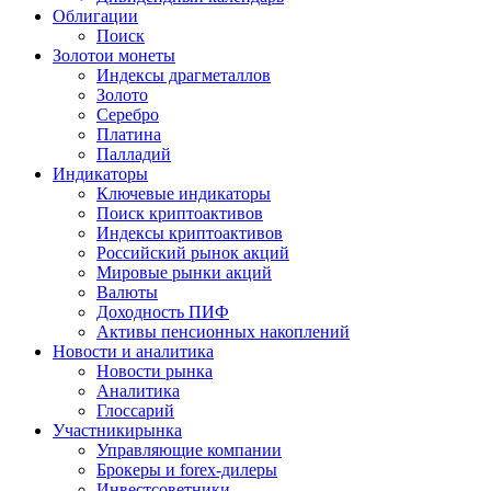
Облигации
Поиск
Золото
и монеты
Индексы драгметаллов
Золото
Серебро
Платина
Палладий
Индикаторы
Ключевые индикаторы
Поиск криптоактивов
Индексы криптоактивов
Российский рынок акций
Мировые рынки акций
Валюты
Доходность ПИФ
Активы пенсионных накоплений
Новости и аналитика
Новости рынка
Аналитика
Глоссарий
Участники
рынка
Управляющие компании
Брокеры и forex-дилеры
Инвестсоветники