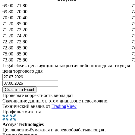
69.00
|
71.80
7
69.80
|
70.00
7
70.00
|
70.40
7
71.20
|
85.00
7
71.20
|
72.20
7
71.20
|
74.20
7
72.20
|
72.80
7
72.80
|
85.00
7
75.00
|
85.00
7
73.80
|
75.80
7
Legal close - цена аукциона закрытия либо последняя текущая
цена торгового дня
Проверьте корректность ввода дат
Скачивание данных в этом диапазоне невозможно.
Технический анализ от
TradingView
Профиль эмитента
Accsys Technologies
Целлюлозно-бумажная и деревообрабатывающая ,