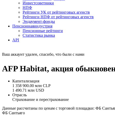
Инвестсоветники
НПФ
Рейтинги УК от рейтинговых агенств
Рейтинги НПФ от рейтинговых агенств
Эндаумент-фонды
Пенсионная
индустрия
Пенсионные рейтинги
Статистика рынка
API
Ваш аккаунт удален, спасибо, что были с нами
AFP Habitat, акция обыкнове
Капитализация
1 358 900.00 млн CLP
1 490.71 млн USD
Отрасль
Страхование и перестрахование
Данные рассчитаны по ценам с торговой площадки: ФБ Сантья
ФБ Сантьяго