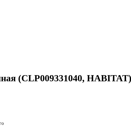
нная (CLP009331040, HABITAT
го