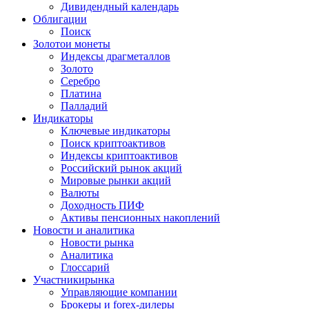
Дивидендный календарь
Облигации
Поиск
Золото
и монеты
Индексы драгметаллов
Золото
Серебро
Платина
Палладий
Индикаторы
Ключевые индикаторы
Поиск криптоактивов
Индексы криптоактивов
Российский рынок акций
Мировые рынки акций
Валюты
Доходность ПИФ
Активы пенсионных накоплений
Новости и аналитика
Новости рынка
Аналитика
Глоссарий
Участники
рынка
Управляющие компании
Брокеры и forex-дилеры