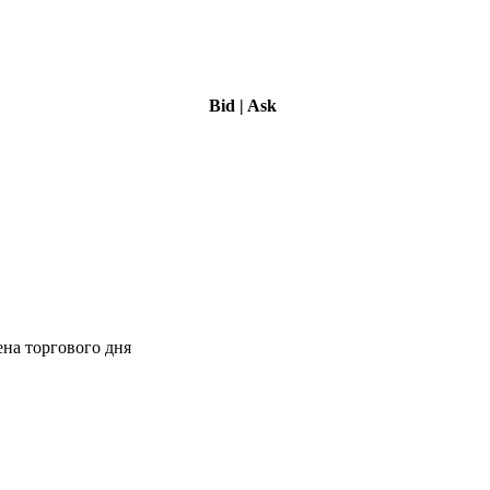
Bid
|
Ask
ена торгового дня