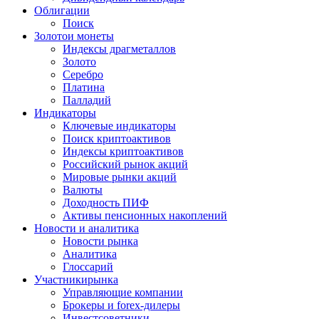
Облигации
Поиск
Золото
и монеты
Индексы драгметаллов
Золото
Серебро
Платина
Палладий
Индикаторы
Ключевые индикаторы
Поиск криптоактивов
Индексы криптоактивов
Российский рынок акций
Мировые рынки акций
Валюты
Доходность ПИФ
Активы пенсионных накоплений
Новости и аналитика
Новости рынка
Аналитика
Глоссарий
Участники
рынка
Управляющие компании
Брокеры и forex-дилеры
Инвестсоветники