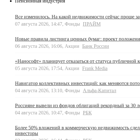
Пенсионная индустрия
Все изменилось. На какой недвижимости сейчас проще за
07 августа 2026, 14:47, Фонды
ПРАЙМ
Новые правила листинга ценных бумаг: проект положен
06 августа 2026, 16:06, Акции
Банк России
«Нанософт» планирует отказаться от статуса публичной 
05 августа 2026, 17:54, Акции
Frank Media
Навигатор коллективных инвестиций: как меняются пот
04 августа 2026, 13:10, Фонды
Альфа-Капитал
Россияне вывели из фондов облигаций рекордный за 30 л
04 августа 2026, 10:47, Фонды
РБК
Более 50% вложений в коммерческую недвижимость сдел
инвесторы