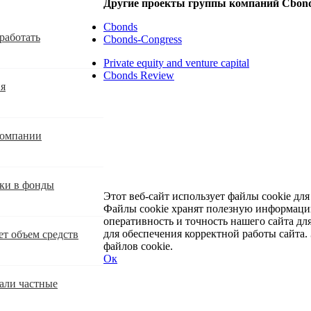
Другие проекты группы компаний Cbon
Cbonds
работать
Cbonds-Congress
Private equity and venture capital
Cbonds Review
ия
компании
оки в фонды
Этот веб-сайт использует файлы cookie дл
Файлы cookie хранят полезную информаци
оперативность и точность нашего сайта дл
для обеспечения корректной работы сайта. 
ет объем средств
файлов cookie.
Ок
Развернуть
Свернуть
али частные