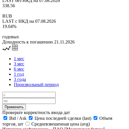
LAST без НКД на 07.08.2026
338.56
RUB
LAST с НКД на 07.08.2026
19.04%
годовых
Доходность к погашению 21.11.2026
1 мес
3 мес
6 мес
1 год
3 года
Произвольный период
Проверьте корректность ввода дат
Bid
/
Ask
Цена последней сделки (last)
Объем
торгов, шт
Средневзвешенная цена (avg)