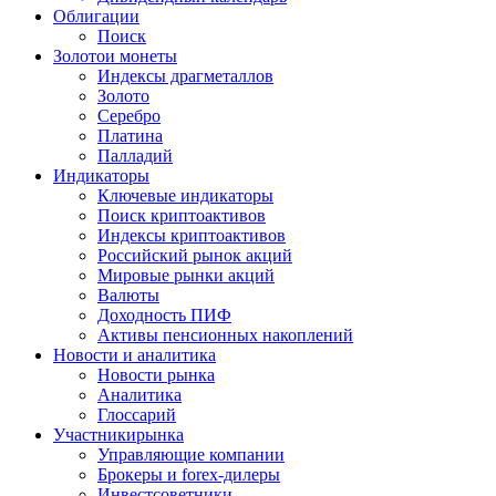
Облигации
Поиск
Золото
и монеты
Индексы драгметаллов
Золото
Серебро
Платина
Палладий
Индикаторы
Ключевые индикаторы
Поиск криптоактивов
Индексы криптоактивов
Российский рынок акций
Мировые рынки акций
Валюты
Доходность ПИФ
Активы пенсионных накоплений
Новости и аналитика
Новости рынка
Аналитика
Глоссарий
Участники
рынка
Управляющие компании
Брокеры и forex-дилеры
Инвестсоветники