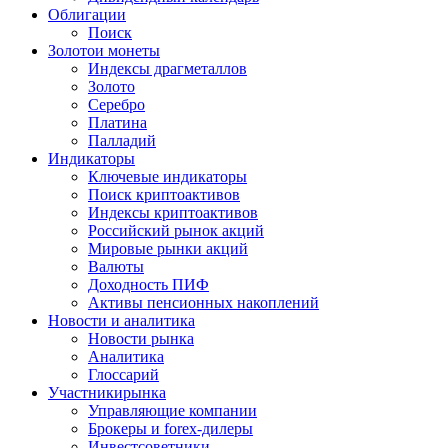
Облигации
Поиск
Золото
и монеты
Индексы драгметаллов
Золото
Серебро
Платина
Палладий
Индикаторы
Ключевые индикаторы
Поиск криптоактивов
Индексы криптоактивов
Российский рынок акций
Мировые рынки акций
Валюты
Доходность ПИФ
Активы пенсионных накоплений
Новости и аналитика
Новости рынка
Аналитика
Глоссарий
Участники
рынка
Управляющие компании
Брокеры и forex-дилеры
Инвестсоветники