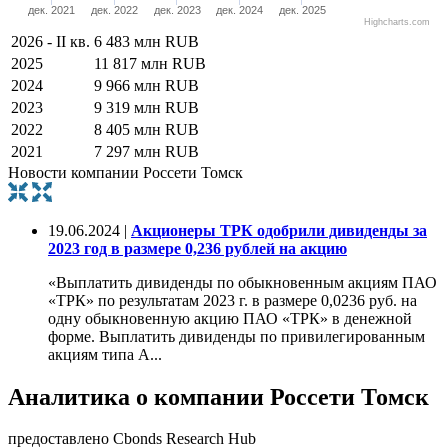
дек. 2021
дек. 2022
дек. 2023
дек. 2024
дек. 2025
Highcharts.com
2026 - II кв.
6 483 млн RUB
2025
11 817 млн RUB
2024
9 966 млн RUB
2023
9 319 млн RUB
2022
8 405 млн RUB
2021
7 297 млн RUB
Новости компании Россети Томск
19.06.2024 |
Акционеры ТРК одобрили дивиденды за
2023 год в размере 0,236 рублей на акцию
«Выплатить дивиденды по обыкновенным акциям ПАО
«ТРК» по результатам 2023 г. в размере 0,0236 руб. на
одну обыкновенную акцию ПАО «ТРК» в денежной
форме. Выплатить дивиденды по привилегированным
акциям типа А...
Аналитика о компании Россети Томск
предоставлено Cbonds Research Hub