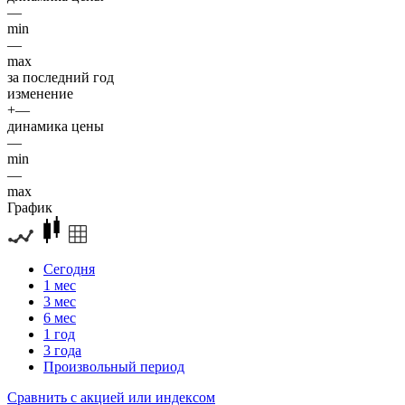
—
min
—
max
за последний год
изменение
+—
динамика цены
—
min
—
max
График
Сегодня
1 мес
3 мес
6 мес
1 год
3 года
Произвольный период
Сравнить с акцией или индексом