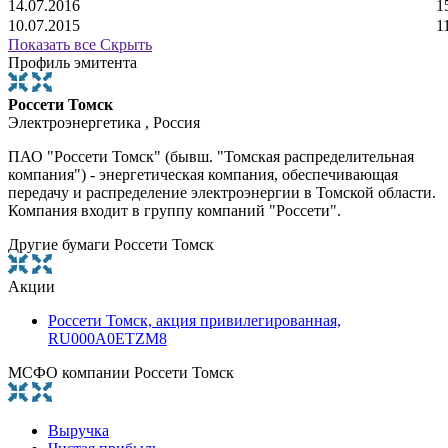
14.07.2016
1
10.07.2015
1
Показать все
Скрыть
Профиль эмитента
Россети Томск
Электроэнергетика , Россия
ПАО "Россети Томск" (бывш. "Томская распределительная
компания") - энергетическая компания, обеспечивающая
передачу и распределение электроэнергии в Томской области.
Компания входит в группу компаний "Россети".
Другие бумаги Россети Томск
Акции
Россети Томск, акция привилегированная,
RU000A0ETZM8
МСФО компании Россети Томск
Выручка