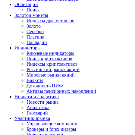
Облигации
Поиск
Золото
и монеты
Индексы драгметаллов
Золото
Серебро
Платина
Палладий
Индикаторы
Ключевые индикаторы
Поиск криптоактивов
Индексы криптоактивов
Российский рынок акций
Мировые рынки акций
Валюты
Доходность ПИФ
Активы пенсионных накоплений
Новости и аналитика
Новости рынка
Аналитика
Глоссарий
Участники
рынка
Управляющие компании
Брокеры и forex-дилеры
Инвестсоветники