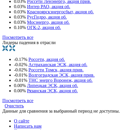
0.03%
Россети Ленэнерго, акция прив.
0.03%
Интер РАО, акция об.
0.03%
Красноярскэнергосбыт, акция об.
0.03%
РусГидро, акция об.
0.03%
Мосэнерго, акция об.
0.10%
ОГК-2, акция об.
Посмотреть все
Лидеры падения в отрасли
-0.17%
Россети, акция об.
-0.02%
Астраханская ЭСК, акция об.
-0.02%
Россети Томск, акция прив.
-0.01%
Волгоградская ЭСК, акция прив.
-0.01%
ТНС энерго Воронеж, акция об.
0.00%
Липецкая ЭСК, акция об.
0.00%
Рязанская ЭСК, акция об.
Посмотреть все
Очистить
Данные для сравнения за выбранный период не доступны.
О сайте
Написать нам