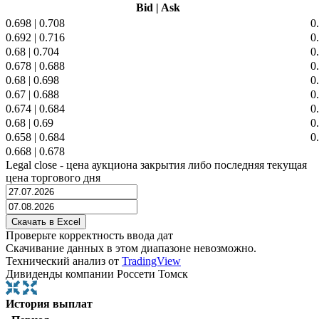
Bid
|
Ask
0.698
|
0.708
0
0.692
|
0.716
0
0.68
|
0.704
0
0.678
|
0.688
0
0.68
|
0.698
0
0.67
|
0.688
0
0.674
|
0.684
0
0.68
|
0.69
0
0.658
|
0.684
0
0.668
|
0.678
Legal close - цена аукциона закрытия либо последняя текущая
цена торгового дня
Проверьте корректность ввода дат
Скачивание данных в этом диапазоне невозможно.
Технический анализ от
TradingView
Дивиденды компании Россети Томск
История выплат