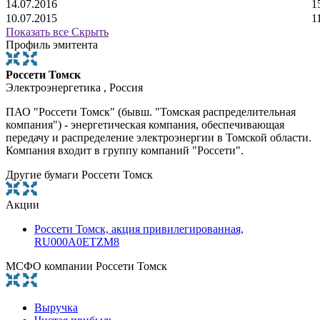
14.07.2016
1
10.07.2015
1
Показать все
Скрыть
Профиль эмитента
Россети Томск
Электроэнергетика , Россия
ПАО "Россети Томск" (бывш. "Томская распределительная
компания") - энергетическая компания, обеспечивающая
передачу и распределение электроэнергии в Томской области.
Компания входит в группу компаний "Россети".
Другие бумаги Россети Томск
Акции
Россети Томск, акция привилегированная,
RU000A0ETZM8
МСФО компании Россети Томск
Выручка