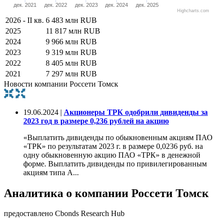
дек. 2021
дек. 2022
дек. 2023
дек. 2024
дек. 2025
Highcharts.com
2026 - II кв.
6 483 млн RUB
2025
11 817 млн RUB
2024
9 966 млн RUB
2023
9 319 млн RUB
2022
8 405 млн RUB
2021
7 297 млн RUB
Новости компании Россети Томск
19.06.2024 |
Акционеры ТРК одобрили дивиденды за
2023 год в размере 0,236 рублей на акцию
«Выплатить дивиденды по обыкновенным акциям ПАО
«ТРК» по результатам 2023 г. в размере 0,0236 руб. на
одну обыкновенную акцию ПАО «ТРК» в денежной
форме. Выплатить дивиденды по привилегированным
акциям типа А...
Аналитика о компании Россети Томск
предоставлено Cbonds Research Hub