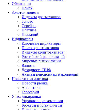
Облигации
Поиск
Золото
и монеты
Индексы драгметаллов
Золото
Серебро
Платина
Палладий
Индикаторы
Ключевые индикаторы
Поиск криптоактивов
Индексы криптоактивов
Российский рынок акций
Мировые рынки акций
Валюты
Доходность ПИФ
Активы пенсионных накоплений
Новости и аналитика
Новости рынка
Аналитика
Глоссарий
Участники
рынка
Управляющие компании
Брокеры и forex-дилеры
Инвестсоветники