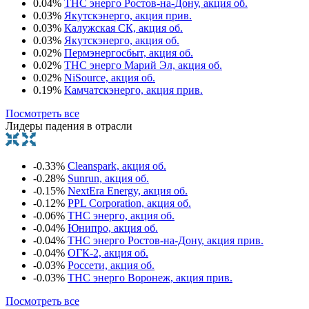
0.04%
ТНС энерго Ростов-на-Дону, акция об.
0.03%
Якутскэнерго, акция прив.
0.03%
Калужская СК, акция об.
0.03%
Якутскэнерго, акция об.
0.02%
Пермэнергосбыт, акция об.
0.02%
ТНС энерго Марий Эл, акция об.
0.02%
NiSource, акция об.
0.19%
Камчатскэнерго, акция прив.
Посмотреть все
Лидеры падения в отрасли
-0.33%
Cleanspark, акция об.
-0.28%
Sunrun, акция об.
-0.15%
NextEra Energy, акция об.
-0.12%
PPL Corporation, акция об.
-0.06%
ТНС энерго, акция об.
-0.04%
Юнипро, акция об.
-0.04%
ТНС энерго Ростов-на-Дону, акция прив.
-0.04%
ОГК-2, акция об.
-0.03%
Россети, акция об.
-0.03%
ТНС энерго Воронеж, акция прив.
Посмотреть все