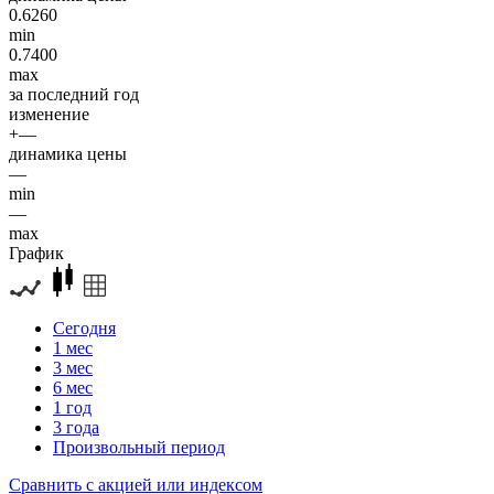
0.6260
min
0.7400
max
за последний год
изменение
+—
динамика цены
—
min
—
max
График
Сегодня
1 мес
3 мес
6 мес
1 год
3 года
Произвольный период
Сравнить с акцией или индексом