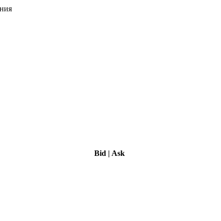
ения
Bid
|
Ask