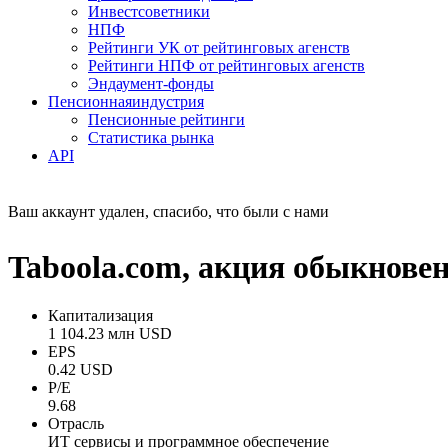
Инвестсоветники
НПФ
Рейтинги УК от рейтинговых агенств
Рейтинги НПФ от рейтинговых агенств
Эндаумент-фонды
Пенсионная
индустрия
Пенсионные рейтинги
Статистика рынка
API
Ваш аккаунт удален, спасибо, что были с нами
Taboola.com, акция обыкновен
Капитализация
1 104.23 млн USD
EPS
0.42 USD
P/E
9.68
Отрасль
ИТ сервисы и программное обеспечение