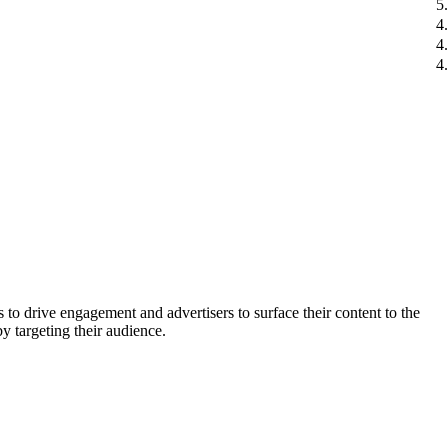
5
4
4
4
o drive engagement and advertisers to surface their content to the
y targeting their audience.