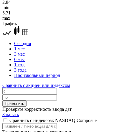
2.84
min
5.71
max
График
Сегодня
1 мес
3 мес
6 мес
1 год
3 года
Произвольный период
Сравнить с акцией или индексом
Проверьте корректность ввода дат
Закрыть
Сравнить с индексом: NASDAQ Composite
Такая акция уже есть в сравнении