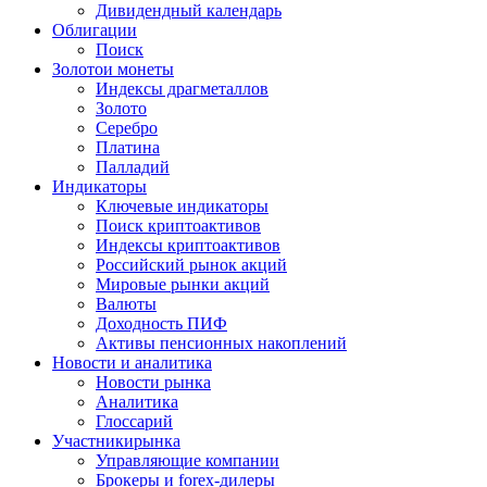
Дивидендный календарь
Облигации
Поиск
Золото
и монеты
Индексы драгметаллов
Золото
Серебро
Платина
Палладий
Индикаторы
Ключевые индикаторы
Поиск криптоактивов
Индексы криптоактивов
Российский рынок акций
Мировые рынки акций
Валюты
Доходность ПИФ
Активы пенсионных накоплений
Новости и аналитика
Новости рынка
Аналитика
Глоссарий
Участники
рынка
Управляющие компании
Брокеры и forex-дилеры