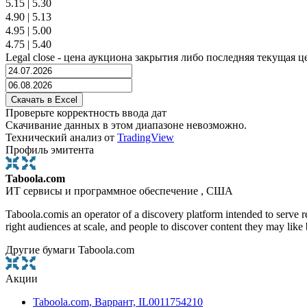
5.15
|
5.30
4.90
|
5.13
4.95
|
5.00
4.75
|
5.40
Legal close - цена аукциона закрытия либо последняя текущая ц
Проверьте корректность ввода дат
Скачивание данных в этом диапазоне невозможно.
Технический анализ от
TradingView
Профиль эмитента
Taboola.com
ИТ сервисы и программное обеспечение , США
Taboola.comis an operator of a discovery platform intended to serve 
right audiences at scale, and people to discover content they may like
Другие бумаги Taboola.com
Акции
Taboola.com, Варрант, IL0011754210