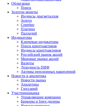
Облигации
Поиск
Золото
и монеты
Индексы драгметаллов
Золото
Серебро
Платина
Палладий
Индикаторы
Ключевые индикаторы
Поиск криптоактивов
Индексы криптоактивов
Российский рынок акций
Мировые рынки акций
Валюты
Доходность ПИФ
Активы пенсионных накоплений
Новости и аналитика
Новости рынка
Аналитика
Глоссарий
Участники
рынка
Управляющие компании
Брокеры и forex-дилеры
Инвестсоветники