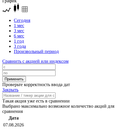
График
Сегодня
1 мес
3 мес
6 мес
1 год
3 года
Произвольный период
Сравнить с акцией или индексом
Проверьте корректность ввода дат
Закрыть
Такая акция уже есть в сравнении
Выбрано максимально возможное количество акций для
сравнения
Дата
07.08.2026