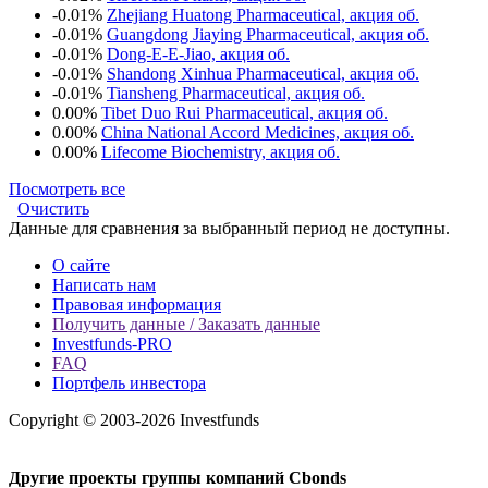
-0.01%
Zhejiang Huatong Pharmaceutical, акция об.
-0.01%
Guangdong Jiaying Pharmaceutical, акция об.
-0.01%
Dong-E-E-Jiao, акция об.
-0.01%
Shandong Xinhua Pharmaceutical, акция об.
-0.01%
Tiansheng Pharmaceutical, акция об.
0.00%
Tibet Duo Rui Pharmaceutical, акция об.
0.00%
China National Accord Medicines, акция об.
0.00%
Lifecome Biochemistry, акция об.
Посмотреть все
Очистить
Данные для сравнения за выбранный период не доступны.
О сайте
Написать нам
Правовая информация
Получить данные / Заказать данные
Investfunds-PRO
FAQ
Портфель инвестора
Copyright © 2003-2026 Investfunds
Другие проекты группы компаний Cbonds