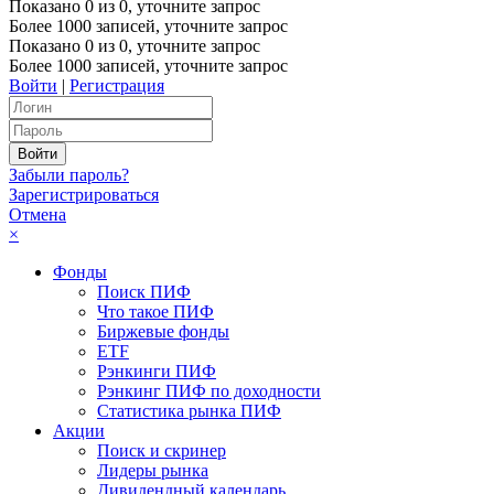
Показано
0
из
0
, уточните запрос
Более 1000 записей, уточните запрос
Показано
0
из
0
, уточните запрос
Более 1000 записей, уточните запрос
Войти
|
Регистрация
Забыли пароль?
Зарегистрироваться
Отмена
×
Фонды
Поиск ПИФ
Что такое ПИФ
Биржевые фонды
ETF
Рэнкинги ПИФ
Рэнкинг ПИФ по доходности
Статистика рынка ПИФ
Акции
Поиск и скринер
Лидеры рынка
Дивидендный календарь