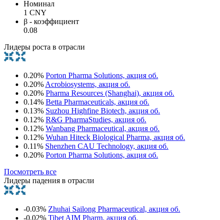
Номинал
1 CNY
β - коэффициент
0.08
Лидеры роста в отрасли
0.20%
Porton Pharma Solutions, акция об.
0.20%
Acrobiosystems, акция об.
0.20%
Pharma Resources (Shanghai), акция об.
0.14%
Betta Pharmaceuticals, акция об.
0.13%
Suzhou Highfine Biotech, акция об.
0.12%
R&G PharmaStudies, акция об.
0.12%
Wanbang Pharmaceutical, акция об.
0.12%
Wuhan Hiteck Biological Pharma, акция об.
0.11%
Shenzhen CAU Technology, акция об.
0.20%
Porton Pharma Solutions, акция об.
Посмотреть все
Лидеры падения в отрасли
-0.03%
Zhuhai Sailong Pharmaceutical, акция об.
-0.02%
Tibet AIM Pharm, акция об.