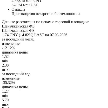
4 578.15 млн CNY
678.34 млн USD
Отрасль
Производство лекарств и биотехнологии
Данные рассчитаны по ценам с торговой площадки:
Шэньчжэньская ФБ
Шэньчжэньская ФБ
1.74 CNY (+4.82%)
LAST на 07.08.2026
за последний месяц
изменение
-12.12%
динамика цены
1.52
min
2.30
max
за последний год
изменение
-35.32%
динамика цены
1.27
min
5.70
max