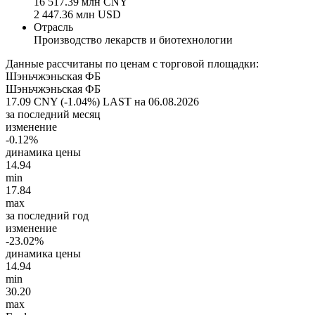
16 517.39 млн CNY
2 447.36 млн USD
Отрасль
Производство лекарств и биотехнологии
Данные рассчитаны по ценам с торговой площадки:
Шэньчжэньская ФБ
Шэньчжэньская ФБ
17.09 CNY (-1.04%)
LAST на 06.08.2026
за последний месяц
изменение
-0.12%
динамика цены
14.94
min
17.84
max
за последний год
изменение
-23.02%
динамика цены
14.94
min
30.20
max