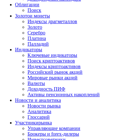
Облигации
Поиск
Золото
и монеты
Индексы драгметаллов
Золото
Серебро
Платина
Палладий
Индикаторы
Ключевые индикаторы
Поиск криптоактивов
Индексы криптоактивов
Российский рынок акций
Мировые рынки акций
Валюты
Доходность ПИФ
Активы пенсионных накоплений
Новости и аналитика
Новости рынка
Аналитика
Глоссарий
Участники
рынка
Управляющие компании
Брокеры и forex-дилеры
Инвестсоветники