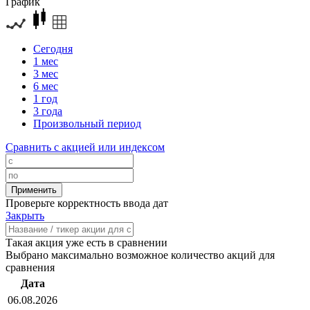
График
Сегодня
1 мес
3 мес
6 мес
1 год
3 года
Произвольный период
Сравнить с акцией или индексом
Проверьте корректность ввода дат
Закрыть
Такая акция уже есть в сравнении
Выбрано максимально возможное количество акций для
сравнения
Дата
06.08.2026