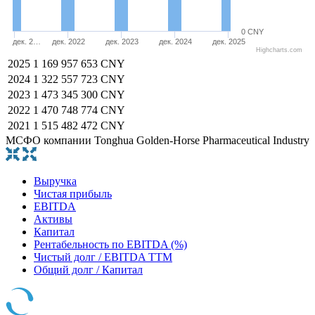
0 CNY
дек. 2…
дек. 2022
дек. 2023
дек. 2024
дек. 2025
Highcharts.com
2025
1 169 957 653 CNY
2024
1 322 557 723 CNY
2023
1 473 345 300 CNY
2022
1 470 748 774 CNY
2021
1 515 482 472 CNY
МСФО компании Tonghua Golden-Horse Pharmaceutical Industry
Выручка
Чистая прибыль
EBITDA
Активы
Капитал
Рентабельность по EBITDA (%)
Чистый долг / EBITDA TTM
Общий долг / Капитал