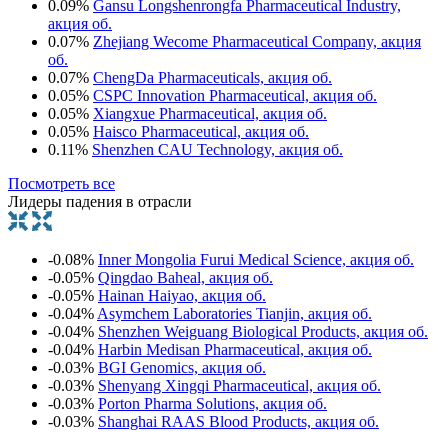
0.09%
Gansu Longshenrongfa Pharmaceutical Industry,
акция об.
0.07%
Zhejiang Wecome Pharmaceutical Company, акция
об.
0.07%
ChengDa Pharmaceuticals, акция об.
0.05%
CSPC Innovation Pharmaceutical, акция об.
0.05%
Xiangxue Pharmaceutical, акция об.
0.05%
Haisco Pharmaceutical, акция об.
0.11%
Shenzhen CAU Technology, акция об.
Посмотреть все
Лидеры падения в отрасли
-0.08%
Inner Mongolia Furui Medical Science, акция об.
-0.05%
Qingdao Baheal, акция об.
-0.05%
Hainan Haiyao, акция об.
-0.04%
Asymchem Laboratories Tianjin, акция об.
-0.04%
Shenzhen Weiguang Biological Products, акция об.
-0.04%
Harbin Medisan Pharmaceutical, акция об.
-0.03%
BGI Genomics, акция об.
-0.03%
Shenyang Xingqi Pharmaceutical, акция об.
-0.03%
Porton Pharma Solutions, акция об.
-0.03%
Shanghai RAAS Blood Products, акция об.