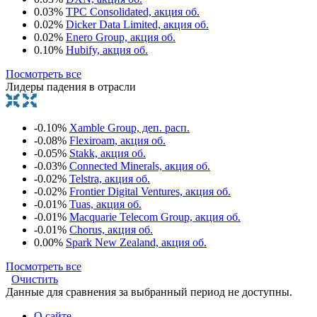
0.03%
TPC Consolidated, акция об.
0.02%
Dicker Data Limited, акция об.
0.02%
Enero Group, акция об.
0.10%
Hubify, акция об.
Посмотреть все
Лидеры падения в отрасли
-0.10%
Xamble Group, деп. расп.
-0.08%
Flexiroam, акция об.
-0.05%
Stakk, акция об.
-0.03%
Connected Minerals, акция об.
-0.02%
Telstra, акция об.
-0.02%
Frontier Digital Ventures, акция об.
-0.01%
Tuas, акция об.
-0.01%
Macquarie Telecom Group, акция об.
-0.01%
Chorus, акция об.
0.00%
Spark New Zealand, акция об.
Посмотреть все
Очистить
Данные для сравнения за выбранный период не доступны.
О сайте