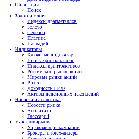
Облигации
Поиск
Золото
и монеты
Индексы драгметаллов
Золото
Серебро
Платина
Палладий
Индикаторы
Ключевые индикаторы
Поиск криптоактивов
Индексы криптоактивов
Российский рынок акций
Мировые рынки акций
Валюты
Доходность ПИФ
Активы пенсионных накоплений
Новости и аналитика
Новости рынка
Аналитика
Глоссарий
Участники
рынка
Управляющие компании
Брокеры и forex-дилеры
Инвестсоветники