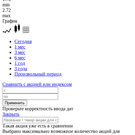
min
2.72
max
График
Сегодня
1 мес
3 мес
6 мес
1 год
3 года
Произвольный период
Сравнить с акцией или индексом
Проверьте корректность ввода дат
Закрыть
Такая акция уже есть в сравнении
Выбрано максимально возможное количество акций для