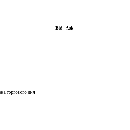
Bid
|
Ask
ена торгового дня