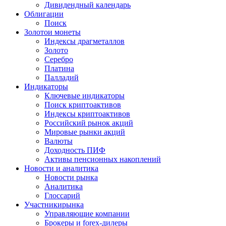
Дивидендный календарь
Облигации
Поиск
Золото
и монеты
Индексы драгметаллов
Золото
Серебро
Платина
Палладий
Индикаторы
Ключевые индикаторы
Поиск криптоактивов
Индексы криптоактивов
Российский рынок акций
Мировые рынки акций
Валюты
Доходность ПИФ
Активы пенсионных накоплений
Новости и аналитика
Новости рынка
Аналитика
Глоссарий
Участники
рынка
Управляющие компании
Брокеры и forex-дилеры