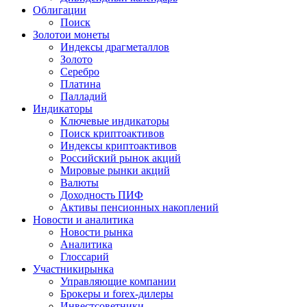
Облигации
Поиск
Золото
и монеты
Индексы драгметаллов
Золото
Серебро
Платина
Палладий
Индикаторы
Ключевые индикаторы
Поиск криптоактивов
Индексы криптоактивов
Российский рынок акций
Мировые рынки акций
Валюты
Доходность ПИФ
Активы пенсионных накоплений
Новости и аналитика
Новости рынка
Аналитика
Глоссарий
Участники
рынка
Управляющие компании
Брокеры и forex-дилеры
Инвестсоветники