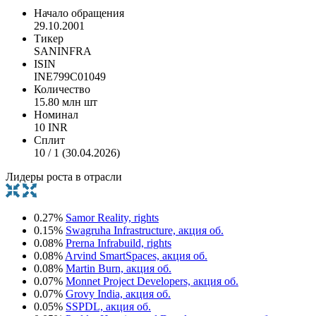
Начало обращения
29.10.2001
Тикер
SANINFRA
ISIN
INE799C01049
Количество
15.80 млн шт
Номинал
10 INR
Сплит
10 / 1 (30.04.2026)
Лидеры роста в отрасли
0.27%
Samor Reality, rights
0.15%
Swagruha Infrastructure, акция об.
0.08%
Prerna Infrabuild, rights
0.08%
Arvind SmartSpaces, акция об.
0.08%
Martin Burn, акция об.
0.07%
Monnet Project Developers, акция об.
0.07%
Grovy India, акция об.
0.05%
SSPDL, акция об.