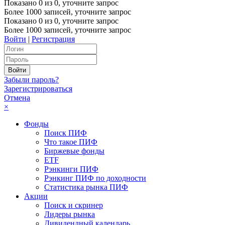
Показано
0
из
0
, уточните запрос
Более 1000 записей, уточните запрос
Показано
0
из
0
, уточните запрос
Более 1000 записей, уточните запрос
Войти
|
Регистрация
Забыли пароль?
Зарегистрироваться
Отмена
×
Фонды
Поиск ПИФ
Что такое ПИФ
Биржевые фонды
ETF
Рэнкинги ПИФ
Рэнкинг ПИФ по доходности
Статистика рынка ПИФ
Акции
Поиск и скринер
Лидеры рынка
Дивидендный календарь