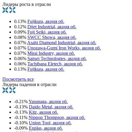
Лидеры роста в отрасли
0.13%
Fujikura, акция об.
0.12%
Dijet Industrial, акция об.
0.09%
Fuji Seiki, акция об.
0.08%
SWCC Showa, акция об.
0.07%
Asahi Diamond Industrial, акция об.
0.07%
Unozawa-Gumi Iron Works, акция об.
0.07%
Mirai Industry, акция об.
0.06%
Sansei Technologies, акция об.
0.06%
Tachibana Eletech, акция об.
0.13%
Fujikura, акция об.
Посмотреть все
Лидеры падения в отрасли
-0.21%
Yasunaga, акция об.
-0.13%
Daido Metal, акция об.
-0.13%
Kitz, акция об.
-0.11%
Nippon Thompson, акция об.
-0.10%
Union Tool, акция об.
-0.09%
Enplas, акция об.