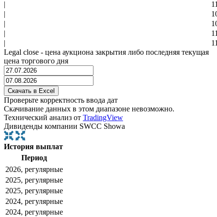
|
1
|
1
|
1
|
1
|
1
Legal close - цена аукциона закрытия либо последняя текущая
цена торгового дня
Проверьте корректность ввода дат
Скачивание данных в этом диапазоне невозможно.
Технический анализ от
TradingView
Дивиденды компании SWCC Showa
История выплат
Период
2026, регулярные
2025, регулярные
2025, регулярные
2024, регулярные
2024, регулярные