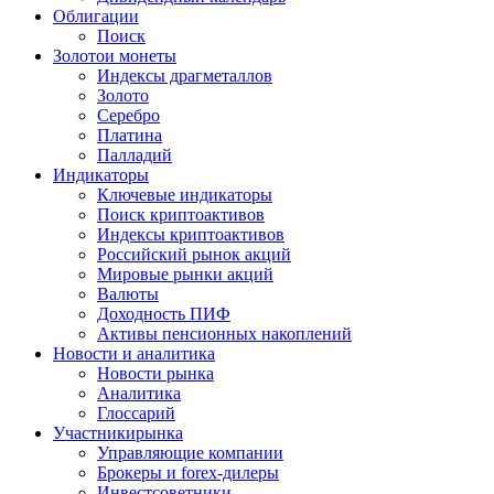
Облигации
Поиск
Золото
и монеты
Индексы драгметаллов
Золото
Серебро
Платина
Палладий
Индикаторы
Ключевые индикаторы
Поиск криптоактивов
Индексы криптоактивов
Российский рынок акций
Мировые рынки акций
Валюты
Доходность ПИФ
Активы пенсионных накоплений
Новости и аналитика
Новости рынка
Аналитика
Глоссарий
Участники
рынка
Управляющие компании
Брокеры и forex-дилеры
Инвестсоветники