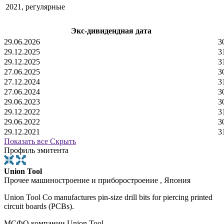
2021, регулярные
Экс-дивидендная дата
29.06.2026
3
29.12.2025
3
29.12.2025
3
27.06.2025
3
27.12.2024
3
27.06.2024
3
29.06.2023
3
29.12.2022
3
29.06.2022
3
29.12.2021
3
Показать все
Скрыть
Профиль эмитента
Union Tool
Прочее машиностроение и приборостроение , Япония
Union Tool Co manufactures pin-size drill bits for piercing printed
circuit boards (PCBs).
МСФО компании Union Tool