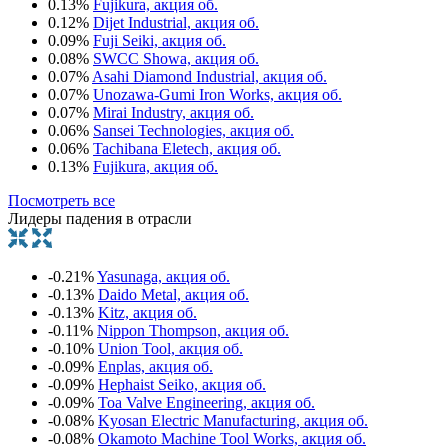
0.13%
Fujikura, акция об.
0.12%
Dijet Industrial, акция об.
0.09%
Fuji Seiki, акция об.
0.08%
SWCC Showa, акция об.
0.07%
Asahi Diamond Industrial, акция об.
0.07%
Unozawa-Gumi Iron Works, акция об.
0.07%
Mirai Industry, акция об.
0.06%
Sansei Technologies, акция об.
0.06%
Tachibana Eletech, акция об.
0.13%
Fujikura, акция об.
Посмотреть все
Лидеры падения в отрасли
-0.21%
Yasunaga, акция об.
-0.13%
Daido Metal, акция об.
-0.13%
Kitz, акция об.
-0.11%
Nippon Thompson, акция об.
-0.10%
Union Tool, акция об.
-0.09%
Enplas, акция об.
-0.09%
Hephaist Seiko, акция об.
-0.09%
Toa Valve Engineering, акция об.
-0.08%
Kyosan Electric Manufacturing, акция об.
-0.08%
Okamoto Machine Tool Works, акция об.