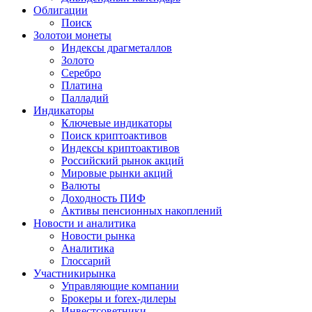
Облигации
Поиск
Золото
и монеты
Индексы драгметаллов
Золото
Серебро
Платина
Палладий
Индикаторы
Ключевые индикаторы
Поиск криптоактивов
Индексы криптоактивов
Российский рынок акций
Мировые рынки акций
Валюты
Доходность ПИФ
Активы пенсионных накоплений
Новости и аналитика
Новости рынка
Аналитика
Глоссарий
Участники
рынка
Управляющие компании
Брокеры и forex-дилеры
Инвестсоветники