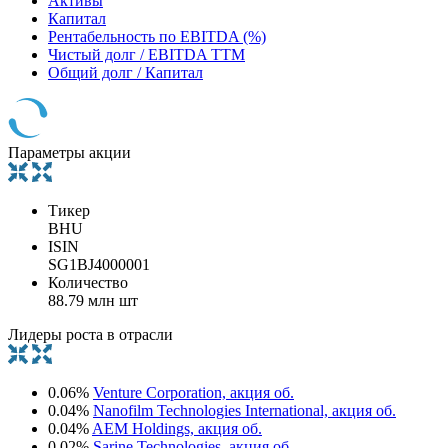
Активы
Капитал
Рентабельность по EBITDA (%)
Чистый долг / EBITDA TTM
Общий долг / Капитал
Параметры акции
Тикер
BHU
ISIN
SG1BJ4000001
Количество
88.79 млн шт
Лидеры роста в отрасли
0.06%
Venture Corporation, акция об.
0.04%
Nanofilm Technologies International, акция об.
0.04%
AEM Holdings, акция об.
0.02%
Sarine Technologies, акция об.