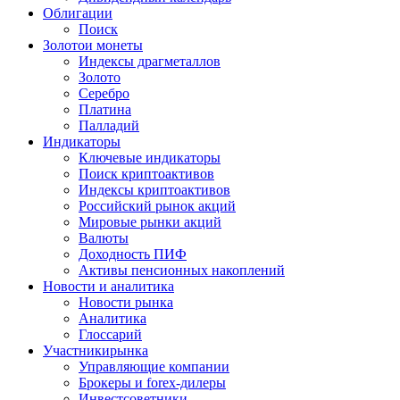
Облигации
Поиск
Золото
и монеты
Индексы драгметаллов
Золото
Серебро
Платина
Палладий
Индикаторы
Ключевые индикаторы
Поиск криптоактивов
Индексы криптоактивов
Российский рынок акций
Мировые рынки акций
Валюты
Доходность ПИФ
Активы пенсионных накоплений
Новости и аналитика
Новости рынка
Аналитика
Глоссарий
Участники
рынка
Управляющие компании
Брокеры и forex-дилеры
Инвестсоветники