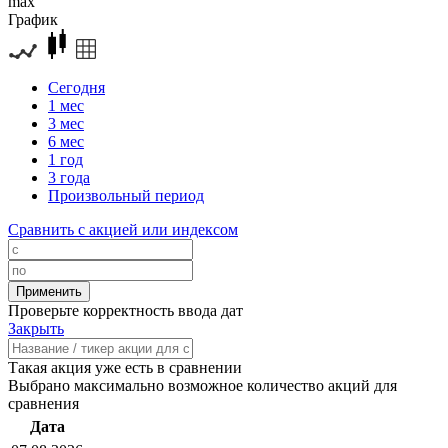
max
График
Сегодня
1 мес
3 мес
6 мес
1 год
3 года
Произвольный период
Сравнить с акцией или индексом
Проверьте корректность ввода дат
Закрыть
Такая акция уже есть в сравнении
Выбрано максимально возможное количество акций для
сравнения
Дата