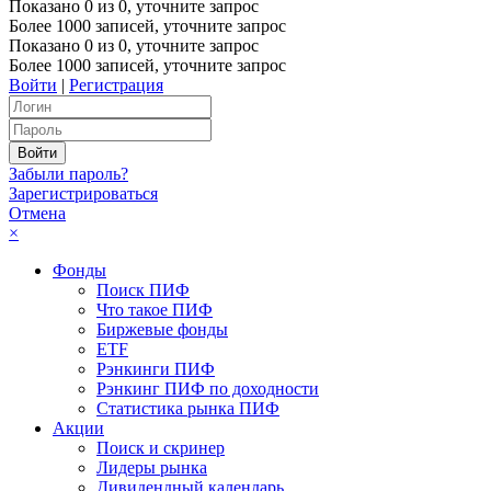
Показано
0
из
0
, уточните запрос
Более 1000 записей, уточните запрос
Показано
0
из
0
, уточните запрос
Более 1000 записей, уточните запрос
Войти
|
Регистрация
Забыли пароль?
Зарегистрироваться
Отмена
×
Фонды
Поиск ПИФ
Что такое ПИФ
Биржевые фонды
ETF
Рэнкинги ПИФ
Рэнкинг ПИФ по доходности
Статистика рынка ПИФ
Акции
Поиск и скринер
Лидеры рынка
Дивидендный календарь