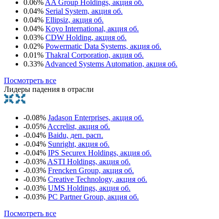
0.06%
AA Group Holdings, акция об.
0.04%
Serial System, акция об.
0.04%
Ellipsiz, акция об.
0.04%
Koyo International, акция об.
0.03%
CDW Holding, акция об.
0.02%
Powermatic Data Systems, акция об.
0.01%
Thakral Corporation, акция об.
0.33%
Advanced Systems Automation, акция об.
Посмотреть все
Лидеры падения в отрасли
-0.08%
Jadason Enterprises, акция об.
-0.05%
Accrelist, акция об.
-0.04%
Baidu, деп. расп.
-0.04%
Sunright, акция об.
-0.04%
IPS Securex Holdings, акция об.
-0.03%
ASTI Holdings, акция об.
-0.03%
Frencken Group, акция об.
-0.03%
Creative Technology, акция об.
-0.03%
UMS Holdings, акция об.
-0.03%
PC Partner Group, акция об.
Посмотреть все