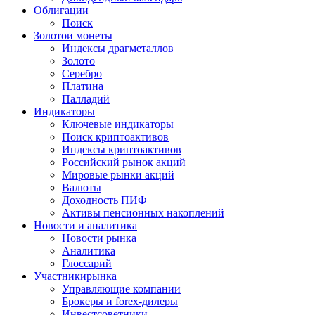
Облигации
Поиск
Золото
и монеты
Индексы драгметаллов
Золото
Серебро
Платина
Палладий
Индикаторы
Ключевые индикаторы
Поиск криптоактивов
Индексы криптоактивов
Российский рынок акций
Мировые рынки акций
Валюты
Доходность ПИФ
Активы пенсионных накоплений
Новости и аналитика
Новости рынка
Аналитика
Глоссарий
Участники
рынка
Управляющие компании
Брокеры и forex-дилеры
Инвестсоветники