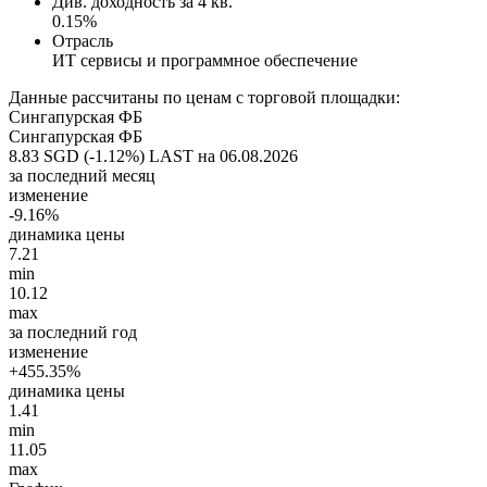
Див. доходность за 4 кв.
0.15%
Отрасль
ИТ сервисы и программное обеспечение
Данные рассчитаны по ценам с торговой площадки:
Сингапурская ФБ
Сингапурская ФБ
8.83 SGD (-1.12%)
LAST на 06.08.2026
за последний месяц
изменение
-9.16%
динамика цены
7.21
min
10.12
max
за последний год
изменение
+455.35%
динамика цены
1.41
min
11.05
max