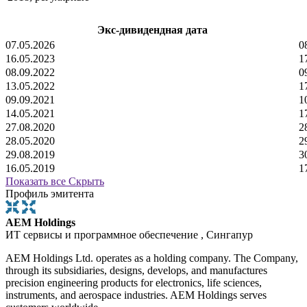
Экс-дивидендная дата
07.05.2026
0
16.05.2023
1
08.09.2022
0
13.05.2022
1
09.09.2021
1
14.05.2021
1
27.08.2020
2
28.05.2020
2
29.08.2019
3
16.05.2019
1
Показать все
Скрыть
Профиль эмитента
AEM Holdings
ИТ сервисы и программное обеспечение , Сингапур
AEM Holdings Ltd. operates as a holding company. The Company,
through its subsidiaries, designs, develops, and manufactures
precision engineering products for electronics, life sciences,
instruments, and aerospace industries. AEM Holdings serves