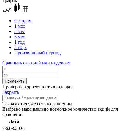
График
Сегодня
1 мес
3 мес
6 мес
1 год
3 года
Произвольный период
Сравнить с акцией или индексом
Проверьте корректность ввода дат
Закрыть
Такая акция уже есть в сравнении
Выбрано максимально возможное количество акций для
сравнения
Дата
06.08.2026