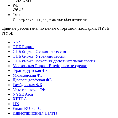
-1.43 USD
P/E
-26.43
Отрасль
ИТ сервисы и программное обеспечение
Данные рассчитаны по ценам с торговой площадки: NYSE
NYSE
NYSE
СПБ Биржа
СПБ биржа. Основная сессия
СПБ биржа. Утренняя сессия
СПБ биржа. Вечерняя дополнительная сессия
Московская Биржа. Внебиржевые сделки
Франкфуртская ФБ
Мюнхенская ФБ
Дюссельдорфская ФБ
Гамбургская ФБ
Мексиканская ФБ
NYSE Arca
XETRA
ITS
Finam RU_OTC
Инвестиционная Палата