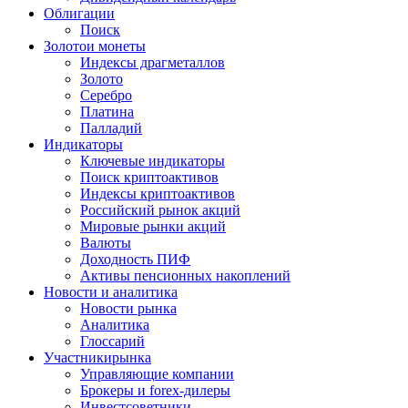
Облигации
Поиск
Золото
и монеты
Индексы драгметаллов
Золото
Серебро
Платина
Палладий
Индикаторы
Ключевые индикаторы
Поиск криптоактивов
Индексы криптоактивов
Российский рынок акций
Мировые рынки акций
Валюты
Доходность ПИФ
Активы пенсионных накоплений
Новости и аналитика
Новости рынка
Аналитика
Глоссарий
Участники
рынка
Управляющие компании
Брокеры и forex-дилеры
Инвестсоветники