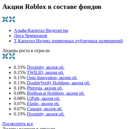
Акции Roblox в составе фондов
Альфа-Капитал Видеоигры
Лига Чемпионов
Т-Капитал Индекс первичных публичных размещений
Лидеры роста в отрасли
0.33%
Doximity, акция об.
0.25%
TWILIO, акция об.
0.15%
Onto Innovation, акция об.
0.13%
DoubleVerify Holdings, акция об.
0.10%
Phreesia, акция об.
0.09%
BigBear.ai Holdings, акция об.
0.08%
UiPath, акция об.
0.07%
Elastic, акция об.
0.07%
Csquare, акция об.
0.33%
Doximity, акция об.
Посмотреть все
Лидеры падения в отрасли