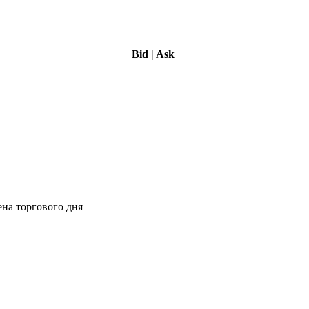
Bid
|
Ask
ена торгового дня