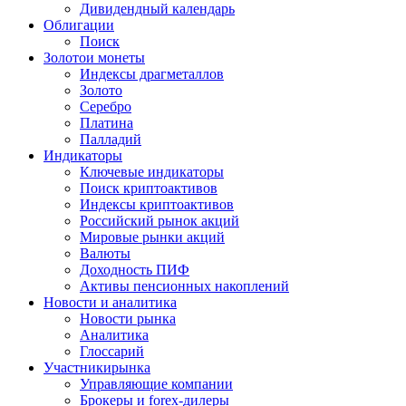
Дивидендный календарь
Облигации
Поиск
Золото
и монеты
Индексы драгметаллов
Золото
Серебро
Платина
Палладий
Индикаторы
Ключевые индикаторы
Поиск криптоактивов
Индексы криптоактивов
Российский рынок акций
Мировые рынки акций
Валюты
Доходность ПИФ
Активы пенсионных накоплений
Новости и аналитика
Новости рынка
Аналитика
Глоссарий
Участники
рынка
Управляющие компании
Брокеры и forex-дилеры