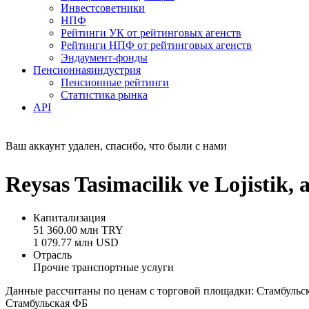
Инвестсоветники
НПФ
Рейтинги УК от рейтинговых агенств
Рейтинги НПФ от рейтинговых агенств
Эндаумент-фонды
Пенсионная
индустрия
Пенсионные рейтинги
Статистика рынка
API
Ваш аккаунт удален, спасибо, что были с нами
Reysas Tasimacilik ve Lojist
Капитализация
51 360.00 млн TRY
1 079.77 млн USD
Отрасль
Прочие транспортные услуги
Данные рассчитаны по ценам с торговой площадки: Стамбульс
Стамбульская ФБ