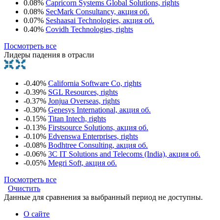
0.08%
Capricorn Systems Global Solutions, rights
0.08%
SecMark Consultancy, акция об.
0.07%
Seshaasai Technologies, акция об.
0.40%
Covidh Technologies, rights
Посмотреть все
Лидеры падения в отрасли
-0.40%
California Software Co, rights
-0.39%
SGL Resources, rights
-0.37%
Jonjua Overseas, rights
-0.30%
Genesys International, акция об.
-0.15%
Titan Intech, rights
-0.13%
Firstsource Solutions, акция об.
-0.10%
Edvenswa Enterprises, rights
-0.08%
Bodhtree Consulting, акция об.
-0.06%
3C IT Solutions and Telecoms (India), акция об.
-0.05%
Megri Soft, акция об.
Посмотреть все
Очистить
Данные для сравнения за выбранный период не доступны.
О сайте