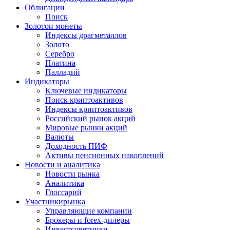
Облигации
Поиск
Золото
и монеты
Индексы драгметаллов
Золото
Серебро
Платина
Палладий
Индикаторы
Ключевые индикаторы
Поиск криптоактивов
Индексы криптоактивов
Российский рынок акций
Мировые рынки акций
Валюты
Доходность ПИФ
Активы пенсионных накоплений
Новости и аналитика
Новости рынка
Аналитика
Глоссарий
Участники
рынка
Управляющие компании
Брокеры и forex-дилеры
Инвестсоветники