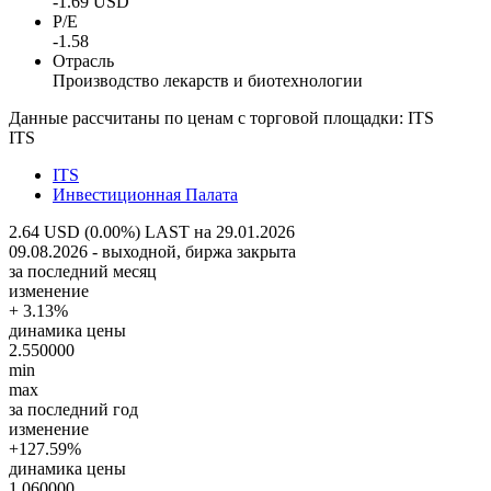
-1.69 USD
P/E
-1.58
Отрасль
Производство лекарств и биотехнологии
Данные рассчитаны по ценам с торговой площадки: ITS
ITS
ITS
Инвестиционная Палата
2.64 USD (0.00%)
LAST на 29.01.2026
09.08.2026 - выходной, биржа закрыта
за последний месяц
изменение
+ 3.13%
динамика цены
2.550000
min
max
за последний год
изменение
+127.59%
динамика цены
1.060000