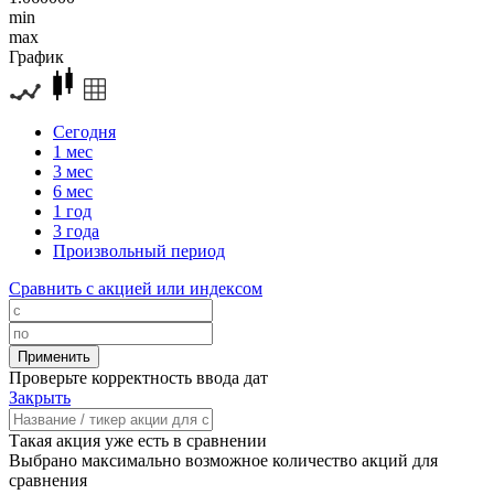
min
max
График
Сегодня
1 мес
3 мес
6 мес
1 год
3 года
Произвольный период
Сравнить с акцией или индексом
Проверьте корректность ввода дат
Закрыть
Такая акция уже есть в сравнении
Выбрано максимально возможное количество акций для
сравнения