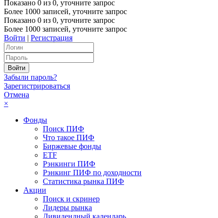
Показано
0
из
0
, уточните запрос
Более 1000 записей, уточните запрос
Показано
0
из
0
, уточните запрос
Более 1000 записей, уточните запрос
Войти
|
Регистрация
Забыли пароль?
Зарегистрироваться
Отмена
×
Фонды
Поиск ПИФ
Что такое ПИФ
Биржевые фонды
ETF
Рэнкинги ПИФ
Рэнкинг ПИФ по доходности
Статистика рынка ПИФ
Акции
Поиск и скринер
Лидеры рынка
Дивидендный календарь