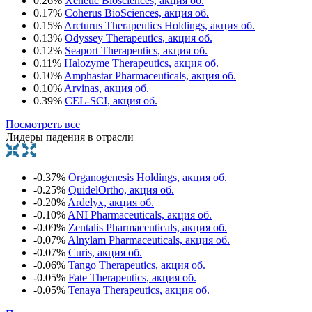
0.26%
Xenetic Biosciences, акция об.
0.17%
Coherus BioSciences, акция об.
0.15%
Arcturus Therapeutics Holdings, акция об.
0.13%
Odyssey Therapeutics, акция об.
0.12%
Seaport Therapeutics, акция об.
0.11%
Halozyme Therapeutics, акция об.
0.10%
Amphastar Pharmaceuticals, акция об.
0.10%
Arvinas, акция об.
0.39%
CEL-SCI, акция об.
Посмотреть все
Лидеры падения в отрасли
-0.37%
Organogenesis Holdings, акция об.
-0.25%
QuidelOrtho, акция об.
-0.20%
Ardelyx, акция об.
-0.10%
ANI Pharmaceuticals, акция об.
-0.09%
Zentalis Pharmaceuticals, акция об.
-0.07%
Alnylam Pharmaceuticals, акция об.
-0.07%
Curis, акция об.
-0.06%
Tango Therapeutics, акция об.
-0.05%
Fate Therapeutics, акция об.
-0.05%
Tenaya Therapeutics, акция об.