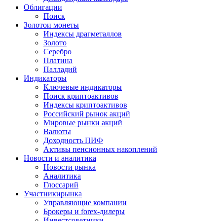
Облигации
Поиск
Золото
и монеты
Индексы драгметаллов
Золото
Серебро
Платина
Палладий
Индикаторы
Ключевые индикаторы
Поиск криптоактивов
Индексы криптоактивов
Российский рынок акций
Мировые рынки акций
Валюты
Доходность ПИФ
Активы пенсионных накоплений
Новости и аналитика
Новости рынка
Аналитика
Глоссарий
Участники
рынка
Управляющие компании
Брокеры и forex-дилеры
Инвестсоветники