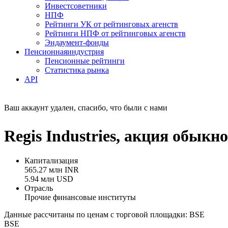
Инвестсоветники
НПФ
Рейтинги УК от рейтинговых агенств
Рейтинги НПФ от рейтинговых агенств
Эндаумент-фонды
Пенсионная
индустрия
Пенсионные рейтинги
Статистика рынка
API
Ваш аккаунт удален, спасибо, что были с нами
Regis Industries, акция обык
Капитализация
565.27 млн INR
5.94 млн USD
Отрасль
Прочие финансовые институты
Данные рассчитаны по ценам с торговой площадки: BSE
BSE