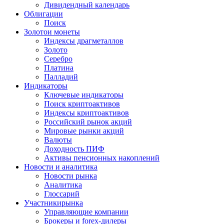
Дивидендный календарь
Облигации
Поиск
Золото
и монеты
Индексы драгметаллов
Золото
Серебро
Платина
Палладий
Индикаторы
Ключевые индикаторы
Поиск криптоактивов
Индексы криптоактивов
Российский рынок акций
Мировые рынки акций
Валюты
Доходность ПИФ
Активы пенсионных накоплений
Новости и аналитика
Новости рынка
Аналитика
Глоссарий
Участники
рынка
Управляющие компании
Брокеры и forex-дилеры