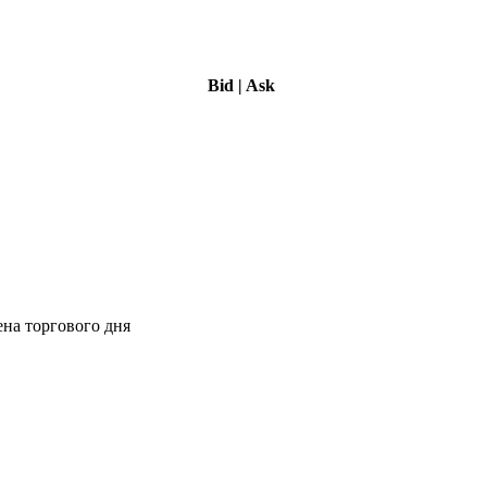
Bid
|
Ask
ена торгового дня