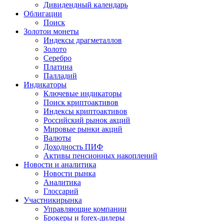
Дивидендный календарь
Облигации
Поиск
Золото
и монеты
Индексы драгметаллов
Золото
Серебро
Платина
Палладий
Индикаторы
Ключевые индикаторы
Поиск криптоактивов
Индексы криптоактивов
Российский рынок акций
Мировые рынки акций
Валюты
Доходность ПИФ
Активы пенсионных накоплений
Новости и аналитика
Новости рынка
Аналитика
Глоссарий
Участники
рынка
Управляющие компании
Брокеры и forex-дилеры