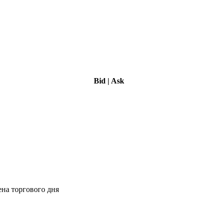
Bid
|
Ask
ена торгового дня