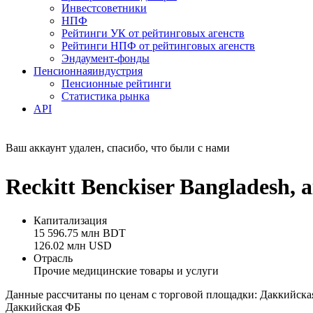
Инвестсоветники
НПФ
Рейтинги УК от рейтинговых агенств
Рейтинги НПФ от рейтинговых агенств
Эндаумент-фонды
Пенсионная
индустрия
Пенсионные рейтинги
Статистика рынка
API
Ваш аккаунт удален, спасибо, что были с нами
Reckitt Benckiser Banglades
Капитализация
15 596.75 млн BDT
126.02 млн USD
Отрасль
Прочие медицинские товары и услуги
Данные рассчитаны по ценам с торговой площадки: Даккийск
Даккийская ФБ