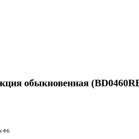
h, акция обыкновенная (BD04
ая ФБ