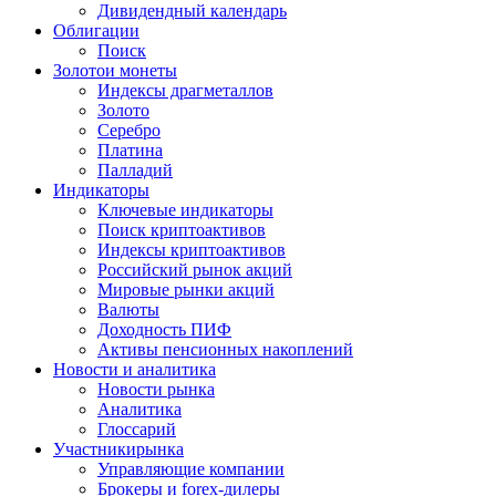
Дивидендный календарь
Облигации
Поиск
Золото
и монеты
Индексы драгметаллов
Золото
Серебро
Платина
Палладий
Индикаторы
Ключевые индикаторы
Поиск криптоактивов
Индексы криптоактивов
Российский рынок акций
Мировые рынки акций
Валюты
Доходность ПИФ
Активы пенсионных накоплений
Новости и аналитика
Новости рынка
Аналитика
Глоссарий
Участники
рынка
Управляющие компании
Брокеры и forex-дилеры