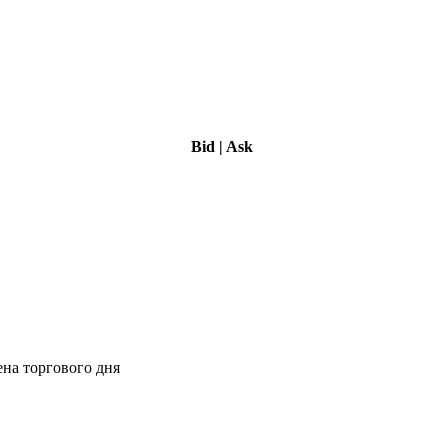
Bid
|
Ask
ена торгового дня