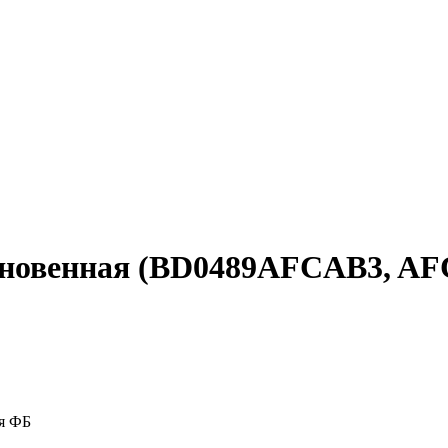
ыкновенная (BD0489AFCAB3, 
ая ФБ