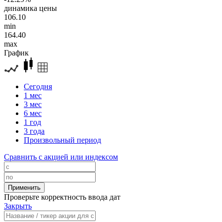
динамика цены
106.10
min
164.40
max
График
Сегодня
1 мес
3 мес
6 мес
1 год
3 года
Произвольный период
Сравнить с акцией или индексом
Проверьте корректность ввода дат
Закрыть