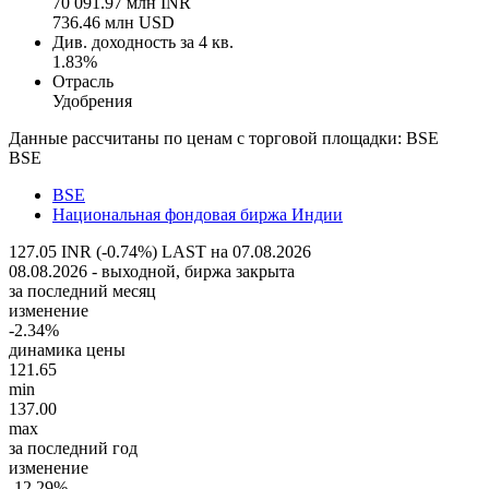
70 091.97 млн INR
736.46 млн USD
Див. доходность за 4 кв.
1.83%
Отрасль
Удобрения
Данные рассчитаны по ценам с торговой площадки: BSE
BSE
BSE
Национальная фондовая биржа Индии
127.05 INR (-0.74%)
LAST на 07.08.2026
08.08.2026 - выходной, биржа закрыта
за последний месяц
изменение
-2.34%
динамика цены
121.65
min
137.00
max
за последний год
изменение
-12.29%