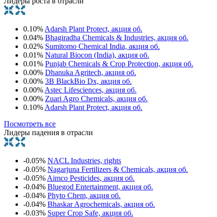
Лидеры роста в отрасли
0.10%
Adarsh Plant Protect, акция об.
0.04%
Bhagiradha Chemicals & Industries, акция об.
0.02%
Sumitomo Chemical India, акция об.
0.01%
Natural Biocon (India), акция об.
0.01%
Punjab Chemicals & Crop Protection, акция об.
0.00%
Dhanuka Agritech, акция об.
0.00%
3B BlackBio Dx, акция об.
0.00%
Astec Lifesciences, акция об.
0.00%
Zuari Agro Chemicals, акция об.
0.10%
Adarsh Plant Protect, акция об.
Посмотреть все
Лидеры падения в отрасли
-0.05%
NACL Industries, rights
-0.05%
Nagarjuna Fertilizers & Chemicals, акция об.
-0.05%
Aimco Pesticides, акция об.
-0.04%
Bluegod Entertainment, акция об.
-0.04%
Phyto Chem, акция об.
-0.04%
Bhaskar Agrochemicals, акция об.
-0.03%
Super Crop Safe, акция об.