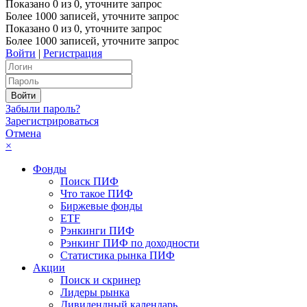
Показано
0
из
0
, уточните запрос
Более 1000 записей, уточните запрос
Показано
0
из
0
, уточните запрос
Более 1000 записей, уточните запрос
Войти
|
Регистрация
Забыли пароль?
Зарегистрироваться
Отмена
×
Фонды
Поиск ПИФ
Что такое ПИФ
Биржевые фонды
ETF
Рэнкинги ПИФ
Рэнкинг ПИФ по доходности
Статистика рынка ПИФ
Акции
Поиск и скринер
Лидеры рынка
Дивидендный календарь