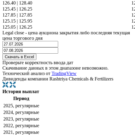
126.40
|
128.40
1
125.45
|
126.25
1
127.85
|
127.85
1
125.15
|
125.95
1
125.05
|
126.25
1
Legal close - цена аукциона закрытия либо последняя текущая
цена торгового дня
Проверьте корректность ввода дат
Скачивание данных в этом диапазоне невозможно.
Технический анализ от
TradingView
Дивиденды компании Rashtriya Chemicals & Fertilizers
История выплат
Период
2025, регулярные
2024, регулярные
2023, регулярные
2022, регулярные
2021, регулярные