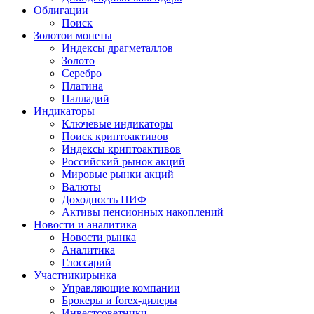
Облигации
Поиск
Золото
и монеты
Индексы драгметаллов
Золото
Серебро
Платина
Палладий
Индикаторы
Ключевые индикаторы
Поиск криптоактивов
Индексы криптоактивов
Российский рынок акций
Мировые рынки акций
Валюты
Доходность ПИФ
Активы пенсионных накоплений
Новости и аналитика
Новости рынка
Аналитика
Глоссарий
Участники
рынка
Управляющие компании
Брокеры и forex-дилеры
Инвестсоветники