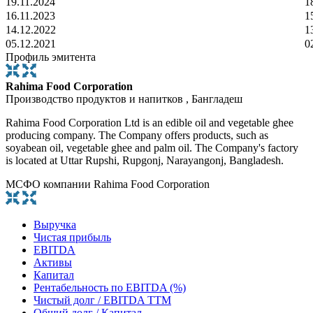
19.11.2024
1
16.11.2023
1
14.12.2022
1
05.12.2021
0
Профиль эмитента
Rahima Food Corporation
Производство продуктов и напитков , Бангладеш
Rahima Food Corporation Ltd is an edible oil and vegetable ghee
producing company. The Company offers products, such as
soyabean oil, vegetable ghee and palm oil. The Company's factory
is located at Uttar Rupshi, Rupgonj, Narayangonj, Bangladesh.
МСФО компании Rahima Food Corporation
Выручка
Чистая прибыль
EBITDA
Активы
Капитал
Рентабельность по EBITDA (%)
Чистый долг / EBITDA TTM
Общий долг / Капитал