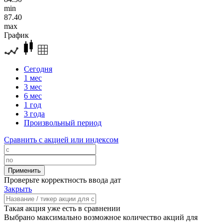
min
87.40
max
График
Сегодня
1 мес
3 мес
6 мес
1 год
3 года
Произвольный период
Сравнить с акцией или индексом
Проверьте корректность ввода дат
Закрыть
Такая акция уже есть в сравнении
Выбрано максимально возможное количество акций для