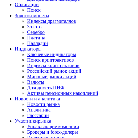
Облигации
Поиск
Золото
и монеты
Индексы драгметаллов
Золото
Серебро
Платина
Палладий
Индикаторы
Ключевые индикаторы
Поиск криптоактивов
Индексы криптоактивов
Российский рынок акций
Мировые рынки акций
Валюты
Доходность ПИФ
Активы пенсионных накоплений
Новости и аналитика
Новости рынка
Аналитика
Глоссарий
Участники
рынка
Управляющие компании
Брокеры и forex-дилеры
Инвестсоветники