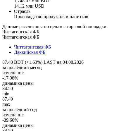
1 748.02 млн BDT
14.12 млн USD
Отрасль
Производство продуктов и напитков
Данные рассчитаны по ценам с торговой площадки:
Читтагонгская ФБ
Читтагонгская ФБ
Читтагонгская ФБ
Даккийская ФБ
87.40 BDT (+1.63%)
LAST на 04.08.2026
за последний месяц
изменение
-17.08%
динамика цены
84.50
min
87.40
max
за последний год
изменение
-39.60%
динамика цены
84.50