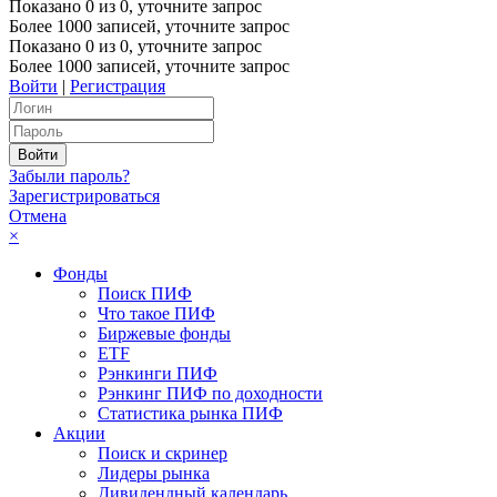
Показано
0
из
0
, уточните запрос
Более 1000 записей, уточните запрос
Показано
0
из
0
, уточните запрос
Более 1000 записей, уточните запрос
Войти
|
Регистрация
Забыли пароль?
Зарегистрироваться
Отмена
×
Фонды
Поиск ПИФ
Что такое ПИФ
Биржевые фонды
ETF
Рэнкинги ПИФ
Рэнкинг ПИФ по доходности
Статистика рынка ПИФ
Акции
Поиск и скринер
Лидеры рынка
Дивидендный календарь