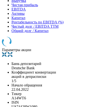
Выручка
Чистая прибыль
EBITDA
Активы
Капитал
Рентабельность по EBITDA (%)
Чистый долг / EBITDA TTM
Общий долг / Капитал
Параметры акции
Банк-депозитарий
Deutsche Bank
Коэффициент конвертации
акций в депрасписки
1/5
Начало обращения
22.04.2022
Тикер
A14WT6
ISIN
US74428W1080