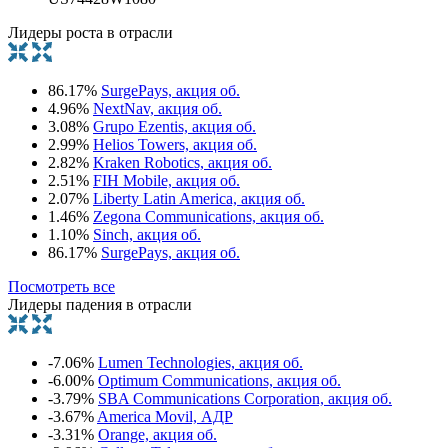
Лидеры роста в отрасли
86.17%
SurgePays, акция об.
4.96%
NextNav, акция об.
3.08%
Grupo Ezentis, акция об.
2.99%
Helios Towers, акция об.
2.82%
Kraken Robotics, акция об.
2.51%
FIH Mobile, акция об.
2.07%
Liberty Latin America, акция об.
1.46%
Zegona Communications, акция об.
1.10%
Sinch, акция об.
86.17%
SurgePays, акция об.
Посмотреть все
Лидеры падения в отрасли
-7.06%
Lumen Technologies, акция об.
-6.00%
Optimum Communications, акция об.
-3.79%
SBA Communications Corporation, акция об.
-3.67%
America Movil, АДР
-3.31%
Orange, акция об.