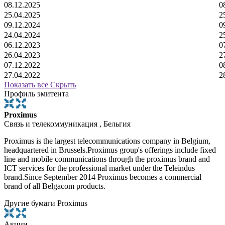
08.12.2025
0
25.04.2025
2
09.12.2024
0
24.04.2024
2
06.12.2023
0
26.04.2023
2
07.12.2022
0
27.04.2022
2
Показать все
Скрыть
Профиль эмитента
Proximus
Связь и телекоммуникация , Бельгия
Proximus is the largest telecommunications company in Belgium,
headquartered in Brussels.Proximus group's offerings include fixed
line and mobile communications through the proximus brand and
ICT services for the professional market under the Teleindus
brand.Since September 2014 Proximus becomes a commercial
brand of all Belgacom products.
Другие бумаги Proximus
Акции