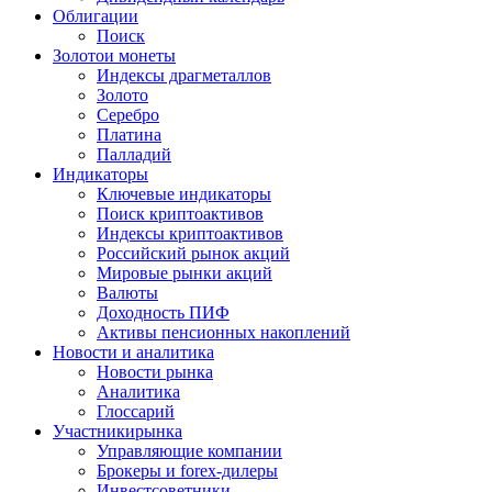
Облигации
Поиск
Золото
и монеты
Индексы драгметаллов
Золото
Серебро
Платина
Палладий
Индикаторы
Ключевые индикаторы
Поиск криптоактивов
Индексы криптоактивов
Российский рынок акций
Мировые рынки акций
Валюты
Доходность ПИФ
Активы пенсионных накоплений
Новости и аналитика
Новости рынка
Аналитика
Глоссарий
Участники
рынка
Управляющие компании
Брокеры и forex-дилеры
Инвестсоветники