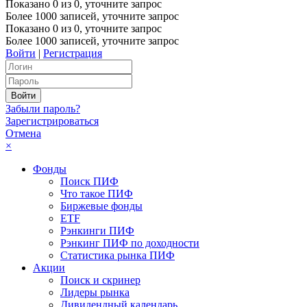
Показано
0
из
0
, уточните запрос
Более 1000 записей, уточните запрос
Показано
0
из
0
, уточните запрос
Более 1000 записей, уточните запрос
Войти
|
Регистрация
Забыли пароль?
Зарегистрироваться
Отмена
×
Фонды
Поиск ПИФ
Что такое ПИФ
Биржевые фонды
ETF
Рэнкинги ПИФ
Рэнкинг ПИФ по доходности
Статистика рынка ПИФ
Акции
Поиск и скринер
Лидеры рынка
Дивидендный календарь