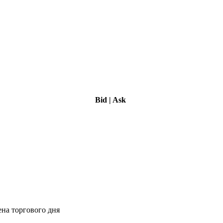
Bid
|
Ask
ена торгового дня