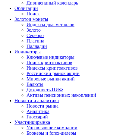
Дивидендный календарь
Облигации
Поиск
Золото
и монеты
Индексы драгметаллов
Золото
Серебро
Платина
Палладий
Индикаторы
Ключевые индикаторы
Поиск криптоактивов
Индексы криптоактивов
Российский рынок акций
Мировые рынки акций
Валюты
Доходность ПИФ
Активы пенсионных накоплений
Новости и аналитика
Новости рынка
Аналитика
Глоссарий
Участники
рынка
Управляющие компании
Брокеры и forex-дилеры