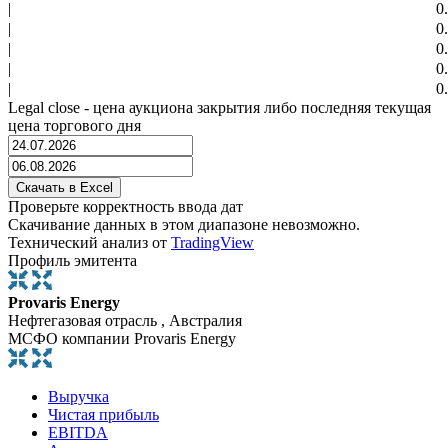
|
0
|
0
|
0
|
0
|
0
Legal close - цена аукциона закрытия либо последняя текущая
цена торгового дня
Проверьте корректность ввода дат
Скачивание данных в этом диапазоне невозможно.
Технический анализ от
TradingView
Профиль эмитента
Provaris Energy
Нефтегазовая отрасль , Австралия
МСФО компании Provaris Energy
Выручка
Чистая прибыль
EBITDA