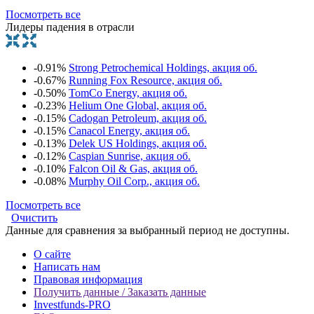
Посмотреть все
Лидеры падения в отрасли
-0.91%
Strong Petrochemical Holdings, акция об.
-0.67%
Running Fox Resource, акция об.
-0.50%
TomCo Energy, акция об.
-0.23%
Helium One Global, акция об.
-0.15%
Cadogan Petroleum, акция об.
-0.15%
Canacol Energy, акция об.
-0.13%
Delek US Holdings, акция об.
-0.12%
Caspian Sunrise, акция об.
-0.10%
Falcon Oil & Gas, акция об.
-0.08%
Murphy Oil Corp., акция об.
Посмотреть все
Очистить
Данные для сравнения за выбранный период не доступны.
О сайте
Написать нам
Правовая информация
Получить данные / Заказать данные
Investfunds-PRO