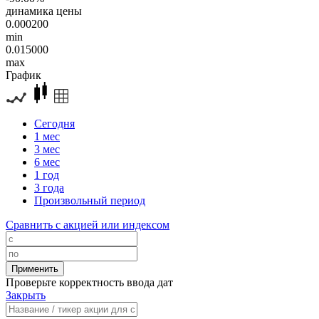
динамика цены
0.000200
min
0.015000
max
График
Сегодня
1 мес
3 мес
6 мес
1 год
3 года
Произвольный период
Сравнить с акцией или индексом
Проверьте корректность ввода дат
Закрыть