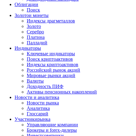
Облигации
Поиск
Золото
и монеты
Индексы драгметаллов
Золото
Серебро
Платина
Палладий
Индикаторы
Ключевые индикаторы
Поиск криптоактивов
Индексы криптоактивов
Российский рынок акций
Мировые рынки акций
Валюты
Доходность ПИФ
Активы пенсионных накоплений
Новости и аналитика
Новости рынка
Аналитика
Глоссарий
Участники
рынка
Управляющие компании
Брокеры и forex-дилеры
Инвестсоветники