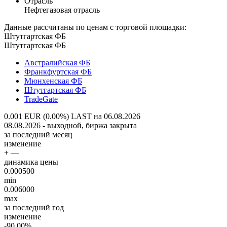
Отрасль
Нефтегазовая отрасль
Данные рассчитаны по ценам с торговой площадки:
Штутгартская ФБ
Штутгартская ФБ
Австралийская ФБ
Франкфуртская ФБ
Мюнхенская ФБ
Штутгартская ФБ
TradeGate
0.001 EUR (0.00%)
LAST на 06.08.2026
08.08.2026 - выходной, биржа закрыта
за последний месяц
изменение
+ —
динамика цены
0.000500
min
0.006000
max
за последний год
изменение
-90.00%