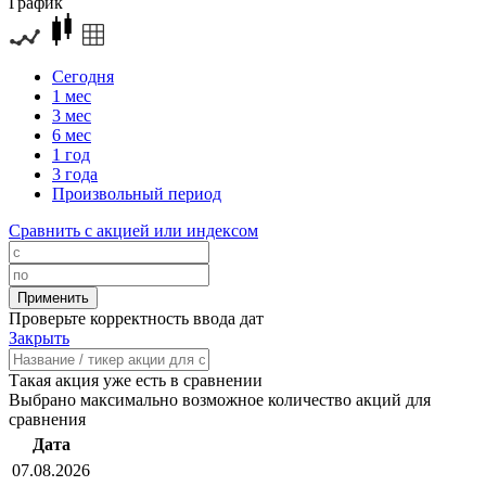
График
Сегодня
1 мес
3 мес
6 мес
1 год
3 года
Произвольный период
Сравнить с акцией или индексом
Проверьте корректность ввода дат
Закрыть
Такая акция уже есть в сравнении
Выбрано максимально возможное количество акций для
сравнения
Дата
07.08.2026