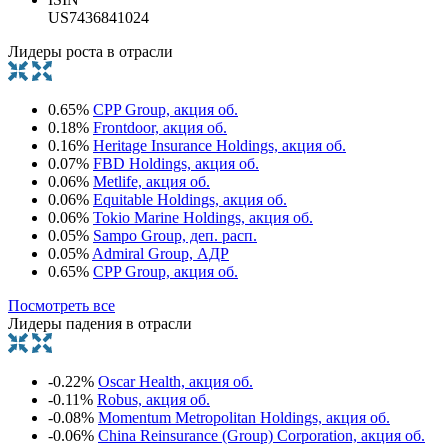
US7436841024
Лидеры роста в отрасли
0.65%
CPP Group, акция об.
0.18%
Frontdoor, акция об.
0.16%
Heritage Insurance Holdings, акция об.
0.07%
FBD Holdings, акция об.
0.06%
Metlife, акция об.
0.06%
Equitable Holdings, акция об.
0.06%
Tokio Marine Holdings, акция об.
0.05%
Sampo Group, деп. расп.
0.05%
Admiral Group, АДР
0.65%
CPP Group, акция об.
Посмотреть все
Лидеры падения в отрасли
-0.22%
Oscar Health, акция об.
-0.11%
Robus, акция об.
-0.08%
Momentum Metropolitan Holdings, акция об.
-0.06%
China Reinsurance (Group) Corporation, акция об.