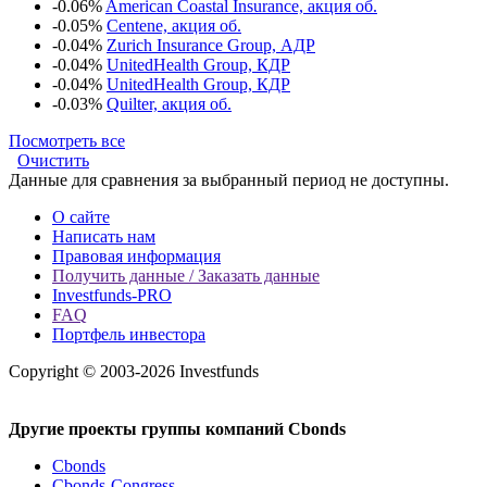
-0.06%
American Coastal Insurance, акция об.
-0.05%
Centene, акция об.
-0.04%
Zurich Insurance Group, АДР
-0.04%
UnitedHealth Group, КДР
-0.04%
UnitedHealth Group, КДР
-0.03%
Quilter, акция об.
Посмотреть все
Очистить
Данные для сравнения за выбранный период не доступны.
О сайте
Написать нам
Правовая информация
Получить данные / Заказать данные
Investfunds-PRO
FAQ
Портфель инвестора
Copyright © 2003-2026 Investfunds
Другие проекты группы компаний Cbonds
Cbonds
Cbonds-Congress