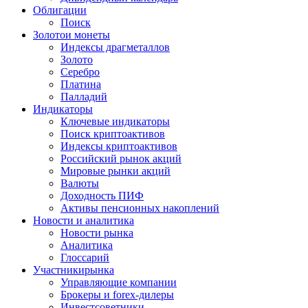
Облигации
Поиск
Золото
и монеты
Индексы драгметаллов
Золото
Серебро
Платина
Палладий
Индикаторы
Ключевые индикаторы
Поиск криптоактивов
Индексы криптоактивов
Российский рынок акций
Мировые рынки акций
Валюты
Доходность ПИФ
Активы пенсионных накоплений
Новости и аналитика
Новости рынка
Аналитика
Глоссарий
Участники
рынка
Управляющие компании
Брокеры и forex-дилеры
Инвестсоветники