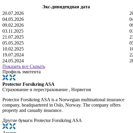
Экс-дивидендная дата
20.07.2026
2
04.05.2026
0
09.02.2026
0
03.11.2025
0
21.07.2025
2
05.05.2025
0
10.02.2025
1
19.07.2024
2
24.05.2024
2
Показать все
Скрыть
Профиль эмитента
Protector Forsikring ASA
Страхование и перестрахование , Норвегия
Protector Forsikring ASA is a Norwegian multinational insurance
company, headquartered in Oslo, Norway. The company offers
property and casualty insurance.
Другие бумаги Protector Forsikring ASA
Акции