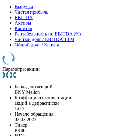
Выручка
Чистая прибыль
EBITDA
Активы
Капитал
Рентабельность по EBITDA (%)
Чистый долг / EBITDA TTM
Общий долг / Капитал
Параметры акции
Банк-депозитарий
BNY Mellon
Коэффициент конвертации
акций в депрасписки
1/0.5
Начало обращения
02.03.2022
Тикер
PR40
ISIN