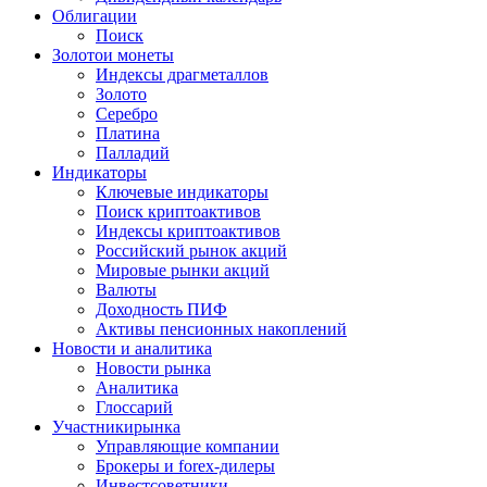
Облигации
Поиск
Золото
и монеты
Индексы драгметаллов
Золото
Серебро
Платина
Палладий
Индикаторы
Ключевые индикаторы
Поиск криптоактивов
Индексы криптоактивов
Российский рынок акций
Мировые рынки акций
Валюты
Доходность ПИФ
Активы пенсионных накоплений
Новости и аналитика
Новости рынка
Аналитика
Глоссарий
Участники
рынка
Управляющие компании
Брокеры и forex-дилеры
Инвестсоветники