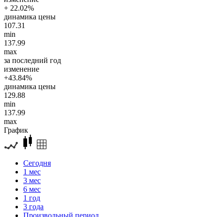
+ 22.02%
динамика цены
107.31
min
137.99
max
за последний год
изменение
+43.84%
динамика цены
129.88
min
137.99
max
График
Сегодня
1 мес
3 мес
6 мес
1 год
3 года
Произвольный период