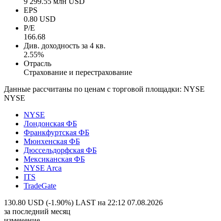
9 299.55 млн USD
EPS
0.80 USD
P/E
166.68
Див. доходность за 4 кв.
2.55%
Отрасль
Страхование и перестрахование
Данные рассчитаны по ценам с торговой площадки: NYSE
NYSE
NYSE
Лондонская ФБ
Франкфуртская ФБ
Мюнхенская ФБ
Дюссельдорфская ФБ
Мексиканская ФБ
NYSE Arca
ITS
TradeGate
130.80 USD (-1.90%)
LAST на 22:12 07.08.2026
за последний месяц
изменение