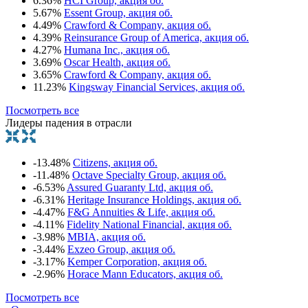
6.36%
HCI Group, акция об.
5.67%
Essent Group, акция об.
4.49%
Crawford & Company, акция об.
4.39%
Reinsurance Group of America, акция об.
4.27%
Humana Inc., акция об.
3.69%
Oscar Health, акция об.
3.65%
Crawford & Company, акция об.
11.23%
Kingsway Financial Services, акция об.
Посмотреть все
Лидеры падения в отрасли
-13.48%
Citizens, акция об.
-11.48%
Octave Specialty Group, акция об.
-6.53%
Assured Guaranty Ltd, акция об.
-6.31%
Heritage Insurance Holdings, акция об.
-4.47%
F&G Annuities & Life, акция об.
-4.11%
Fidelity National Financial, акция об.
-3.98%
MBIA, акция об.
-3.44%
Exzeo Group, акция об.
-3.17%
Kemper Corporation, акция об.
-2.96%
Horace Mann Educators, акция об.
Посмотреть все