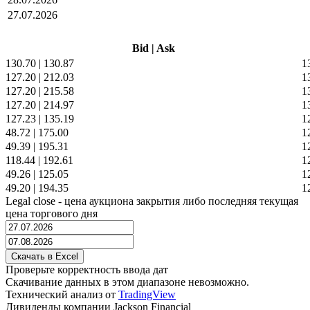
27.07.2026
Bid
|
Ask
130.70
|
130.87
1
127.20
|
212.03
1
127.20
|
215.58
1
127.20
|
214.97
1
127.23
|
135.19
1
48.72
|
175.00
1
49.39
|
195.31
1
118.44
|
192.61
1
49.26
|
125.05
1
49.20
|
194.35
1
Legal close - цена аукциона закрытия либо последняя текущая
цена торгового дня
Проверьте корректность ввода дат
Скачивание данных в этом диапазоне невозможно.
Технический анализ от
TradingView
Дивиденды компании Jackson Financial