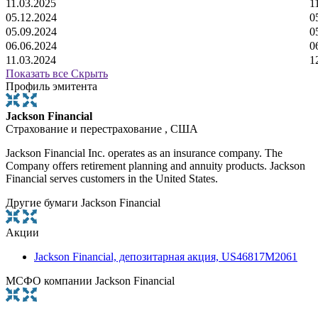
11.03.2025
1
05.12.2024
0
05.09.2024
0
06.06.2024
0
11.03.2024
1
Показать все
Скрыть
Профиль эмитента
Jackson Financial
Страхование и перестрахование , США
Jackson Financial Inc. operates as an insurance company. The
Company offers retirement planning and annuity products. Jackson
Financial serves customers in the United States.
Другие бумаги Jackson Financial
Акции
Jackson Financial, депозитарная акция, US46817M2061
МСФО компании Jackson Financial