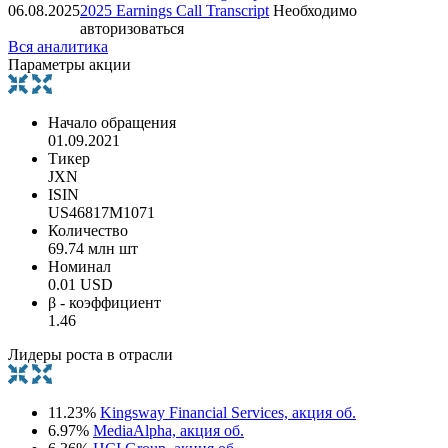
06.08.2025
2025 Earnings Call Transcript
Необходимо
авторизоваться
Вся аналитика
Параметры акции
Начало обращения
01.09.2021
Тикер
JXN
ISIN
US46817M1071
Количество
69.74 млн шт
Номинал
0.01 USD
β - коэффициент
1.46
Лидеры роста в отрасли
11.23%
Kingsway Financial Services, акция об.
6.97%
MediaAlpha, акция об.