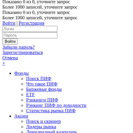
Показано
0
из
0
, уточните запрос
Более 1000 записей, уточните запрос
Показано
0
из
0
, уточните запрос
Более 1000 записей, уточните запрос
Войти
|
Регистрация
Забыли пароль?
Зарегистрироваться
Отмена
×
Фонды
Поиск ПИФ
Что такое ПИФ
Биржевые фонды
ETF
Рэнкинги ПИФ
Рэнкинг ПИФ по доходности
Статистика рынка ПИФ
Акции
Поиск и скринер
Лидеры рынка
Дивидендный календарь