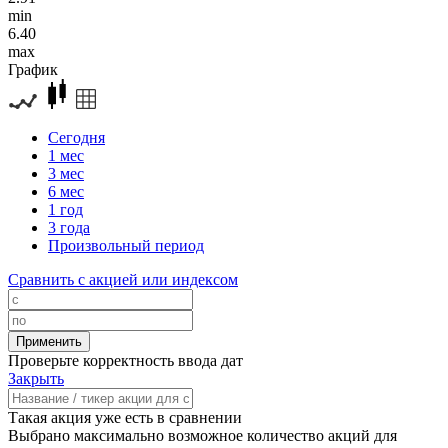
min
6.40
max
График
Сегодня
1 мес
3 мес
6 мес
1 год
3 года
Произвольный период
Сравнить с акцией или индексом
Проверьте корректность ввода дат
Закрыть
Такая акция уже есть в сравнении
Выбрано максимально возможное количество акций для