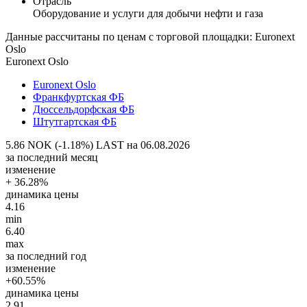
Отрасль
Оборудование и услуги для добычи нефти и газа
Данные рассчитаны по ценам с торговой площадки: Euronext
Oslo
Euronext Oslo
Euronext Oslo
Франкфуртская ФБ
Дюссельдорфская ФБ
Штутгартская ФБ
5.86 NOK (-1.18%)
LAST на 06.08.2026
за последний месяц
изменение
+ 36.28%
динамика цены
4.16
min
6.40
max
за последний год
изменение
+60.55%
динамика цены
2.91