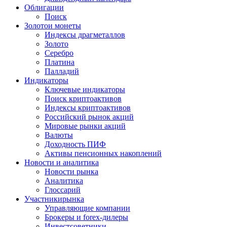
Облигации
Поиск
Золото
и монеты
Индексы драгметаллов
Золото
Серебро
Платина
Палладий
Индикаторы
Ключевые индикаторы
Поиск криптоактивов
Индексы криптоактивов
Российский рынок акций
Мировые рынки акций
Валюты
Доходность ПИФ
Активы пенсионных накоплений
Новости и аналитика
Новости рынка
Аналитика
Глоссарий
Участники
рынка
Управляющие компании
Брокеры и forex-дилеры
Инвестсоветники