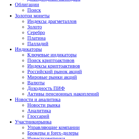
Облигации
Поиск
Золото
и монеты
Индексы драгметаллов
Золото
Серебро
Платина
Палладий
Индикаторы
Ключевые индикаторы
Поиск криптоактивов
Индексы криптоактивов
Российский рынок акций
Мировые рынки акций
Валюты
Доходность ПИФ
Активы пенсионных накоплений
Новости и аналитика
Новости рынка
Аналитика
Глоссарий
Участники
рынка
Управляющие компании
Брокеры и forex-дилеры
Инвестсоветники