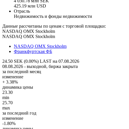
4 030.78 млн SEK
425.19 млн USD
Отрасль
Недвижимость и фонды недвижимости
Данные рассчитаны по ценам с торговой площадки:
NASDAQ OMX Stockholm
NASDAQ OMX Stockholm
NASDAQ OMX Stockholm
Франкфуртская ФБ
24.50 SEK (0.00%)
LAST на 07.08.2026
08.08.2026 - выходной, биржа закрыта
за последний месяц
изменение
+ 3.38%
динамика цены
23.30
min
25.70
max
за последний год
изменение
-1.80%
динамика цены