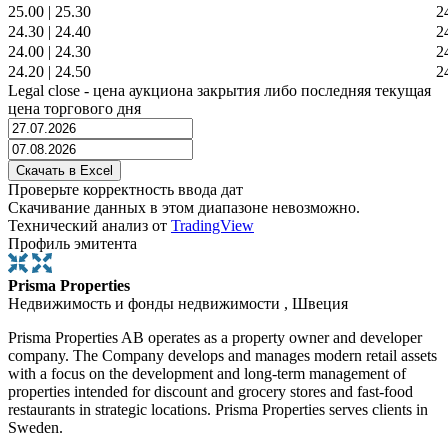
25.00
|
25.30
2
24.30
|
24.40
2
24.00
|
24.30
2
24.20
|
24.50
2
Legal close - цена аукциона закрытия либо последняя текущая
цена торгового дня
Проверьте корректность ввода дат
Скачивание данных в этом диапазоне невозможно.
Технический анализ от
TradingView
Профиль эмитента
Prisma Properties
Недвижимость и фонды недвижимости , Швеция
Prisma Properties AB operates as a property owner and developer
company. The Company develops and manages modern retail assets
with a focus on the development and long-term management of
properties intended for discount and grocery stores and fast-food
restaurants in strategic locations. Prisma Properties serves clients in
Sweden.