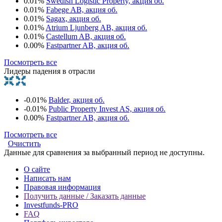
0.01%
Swedish Logistic Property, акция об.
0.01%
Fabege AB, акция об.
0.01%
Sagax, акция об.
0.01%
Atrium Ljunberg AB, акция об.
0.01%
Castellum AB, акция об.
0.00%
Fastpartner AB, акция об.
Посмотреть все
Лидеры падения в отрасли
-0.01%
Balder, акция об.
-0.01%
Public Property Invest AS, акция об.
0.00%
Fastpartner AB, акция об.
Посмотреть все
Очистить
Данные для сравнения за выбранный период не доступны.
О сайте
Написать нам
Правовая информация
Получить данные / Заказать данные
Investfunds-PRO
FAQ