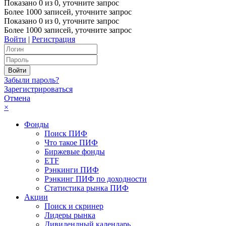
Показано
0
из
0
, уточните запрос
Более 1000 записей, уточните запрос
Показано
0
из
0
, уточните запрос
Более 1000 записей, уточните запрос
Войти
|
Регистрация
Забыли пароль?
Зарегистрироваться
Отмена
×
Фонды
Поиск ПИФ
Что такое ПИФ
Биржевые фонды
ETF
Рэнкинги ПИФ
Рэнкинг ПИФ по доходности
Статистика рынка ПИФ
Акции
Поиск и скринер
Лидеры рынка
Дивидендный календарь