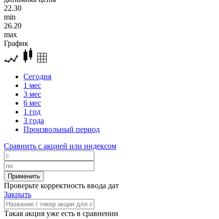
22.30
min
26.20
max
График
Сегодня
1 мес
3 мес
6 мес
1 год
3 года
Произвольный период
Сравнить с акцией или индексом
Проверьте корректность ввода дат
Закрыть
Такая акция уже есть в сравнении