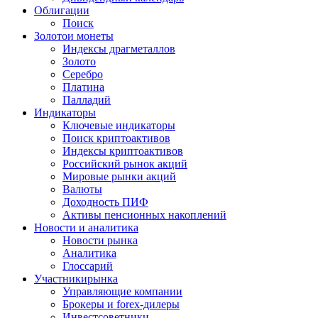
Облигации
Поиск
Золото
и монеты
Индексы драгметаллов
Золото
Серебро
Платина
Палладий
Индикаторы
Ключевые индикаторы
Поиск криптоактивов
Индексы криптоактивов
Российский рынок акций
Мировые рынки акций
Валюты
Доходность ПИФ
Активы пенсионных накоплений
Новости и аналитика
Новости рынка
Аналитика
Глоссарий
Участники
рынка
Управляющие компании
Брокеры и forex-дилеры
Инвестсоветники