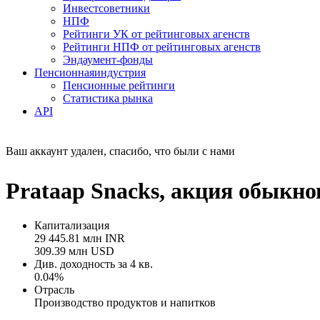
Инвестсоветники
НПФ
Рейтинги УК от рейтинговых агенств
Рейтинги НПФ от рейтинговых агенств
Эндаумент-фонды
Пенсионная
индустрия
Пенсионные рейтинги
Статистика рынка
API
Ваш аккаунт удален, спасибо, что были с нами
Prataap Snacks, акция обык
Капитализация
29 445.81 млн INR
309.39 млн USD
Див. доходность за 4 кв.
0.04%
Отрасль
Производство продуктов и напитков