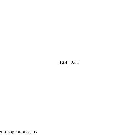
Bid
|
Ask
ена торгового дня