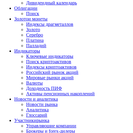
Дивидендный календарь
Облигации
Поиск
Золото
и монеты
Индексы драгметаллов
Золото
Серебро
Платина
Палладий
Индикаторы
Ключевые индикаторы
Поиск криптоактивов
Индексы криптоактивов
Российский рынок акций
Мировые рынки акций
Валюты
Доходность ПИФ
Активы пенсионных накоплений
Новости и аналитика
Новости рынка
Аналитика
Глоссарий
Участники
рынка
Управляющие компании
Брокеры и forex-дилеры