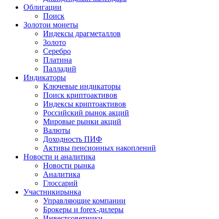
Облигации
Поиск
Золото
и монеты
Индексы драгметаллов
Золото
Серебро
Платина
Палладий
Индикаторы
Ключевые индикаторы
Поиск криптоактивов
Индексы криптоактивов
Российский рынок акций
Мировые рынки акций
Валюты
Доходность ПИФ
Активы пенсионных накоплений
Новости и аналитика
Новости рынка
Аналитика
Глоссарий
Участники
рынка
Управляющие компании
Брокеры и forex-дилеры
Инвестсоветники