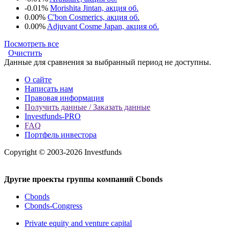
-0.01%
Morishita Jintan, акция об.
0.00%
C'bon Cosmerics, акция об.
0.00%
Adjuvant Cosme Japan, акция об.
Посмотреть все
Очистить
Данные для сравнения за выбранный период не доступны.
О сайте
Написать нам
Правовая информация
Получить данные / Заказать данные
Investfunds-PRO
FAQ
Портфель инвестора
Copyright © 2003-2026 Investfunds
Другие проекты группы компаний Cbonds
Cbonds
Cbonds-Congress
Private equity and venture capital