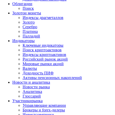
Облигации
Поиск
Золото
и монеты
Индексы драгметаллов
Золото
Серебро
Платина
Палладий
Индикаторы
Ключевые индикаторы
Поиск криптоактивов
Индексы криптоактивов
Российский рынок акций
Мировые рынки акций
Валюты
Доходность ПИФ
Активы пенсионных накоплений
Новости и аналитика
Новости рынка
Аналитика
Глоссарий
Участники
рынка
Управляющие компании
Брокеры и forex-дилеры
Инвестсоветники