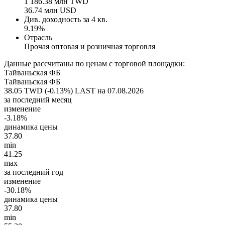
1 186.38 млн TWD
36.74 млн USD
Див. доходность за 4 кв.
9.19%
Отрасль
Прочая оптовая и розничная торговля
Данные рассчитаны по ценам с торговой площадки:
Тайваньская ФБ
Тайваньская ФБ
38.05 TWD (-0.13%)
LAST на 07.08.2026
за последний месяц
изменение
-3.18%
динамика цены
37.80
min
41.25
max
за последний год
изменение
-30.18%
динамика цены
37.80
min