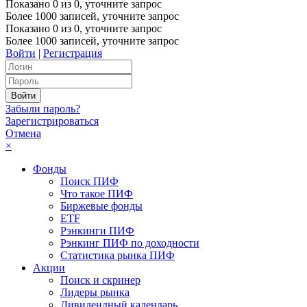
Показано
0
из
0
, уточните запрос
Более 1000 записей, уточните запрос
Показано
0
из
0
, уточните запрос
Более 1000 записей, уточните запрос
Войти
|
Регистрация
Забыли пароль?
Зарегистрироваться
Отмена
×
Фонды
Поиск ПИФ
Что такое ПИФ
Биржевые фонды
ETF
Рэнкинги ПИФ
Рэнкинг ПИФ по доходности
Статистика рынка ПИФ
Акции
Поиск и скринер
Лидеры рынка
Дивидендный календарь