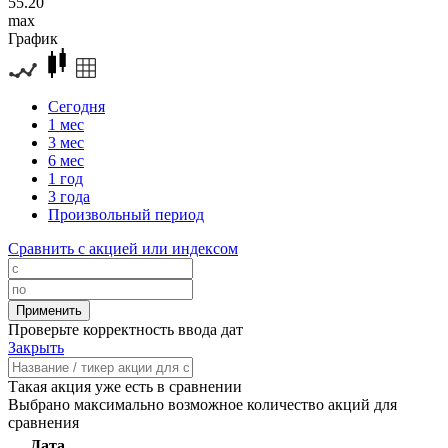
55.20
max
График
Сегодня
1 мес
3 мес
6 мес
1 год
3 года
Произвольный период
Сравнить с акцией или индексом
Проверьте корректность ввода дат
Закрыть
Такая акция уже есть в сравнении
Выбрано максимально возможное количество акций для
сравнения
Дата